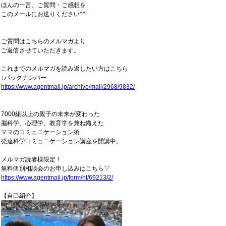
ほんの一言、ご質問・ご感想を
このメールにお送りください^^
ご質問はこちらのメルマガより
ご返信させていただきます。
これまでのメルマガを読み返したい方はこちら
↓バックナンバー
https://www.agentmail.jp/archive/mail/2968/9832/
7000組以上の親子の未来が変わった
脳科学、心理学、教育学を兼ね備えた
ママのコミュニケーション術
発達科学コミュニケーション講座を開講中。
メルマガ読者様限定！
無料個別相談会のお申し込みはこちら▽
https://www.agentmail.jp/form/ht/69213/2/
【自己紹介】