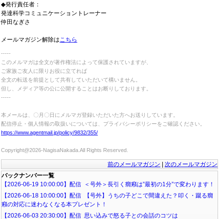
◆
発
行責任者：
発達科学コミュニケーショントレーナー
仲田なぎさ
メールマガジン解除は
こちら
‐‐‐‐‐
このメルマガは全文が著作権法によって
保護されていますが、
ご家族ご友人に限りお役に立てれば
全文の転送を前提として
共有していただいて構いません。
但し、メディア等の公に公開することは
お断りしております。
‐‐‐‐‐
本メールは、〇月〇日にメルマガ登録いただいた方へお送りしています。
配信停止・個人情報の取扱いについては、プライバシーポリシーをご確認ください。
https://www.agentmail.jp/policy/9832/355/
Copyright@2026-NagisaNakada.All Rights Reserved.
前のメールマガジン
|
次のメールマガジン
バックナンバー一覧
【2026-06-19 10:00:00】配信 ＜号外＞長引く癇癪は”最初の1分”で変わります！
【2026-06-18 10:00:00】配信 【号外】うちの子どこで間違えた？叩く・蹴る癇
癪の対応に迷わなくなる本プレゼント！
【2026-06-03 20:30:00】配信 思い込みで怒る子との会話のコツは