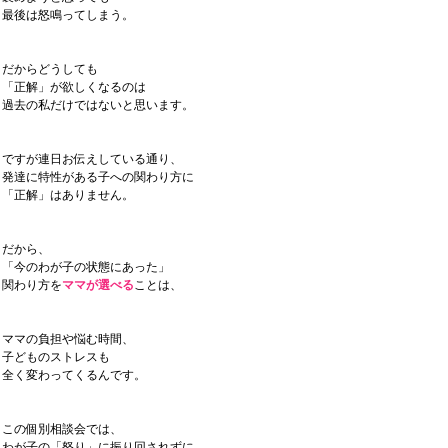
最後は怒鳴ってしまう。
だからどうしても
「正解」が欲しくなるのは
過去の私だけではないと思います。
ですが連日お伝えしている通り、
発達に特性がある子への関わり方に
「正解」はありません。
だから、
「今のわが子の状態にあった」
関わり方を
ママが選べる
ことは、
ママの負担や悩む時間、
子どものストレスも
全く変わってくるんです。
この個別相談会では、
わが子の「怒り」に振り回されずに