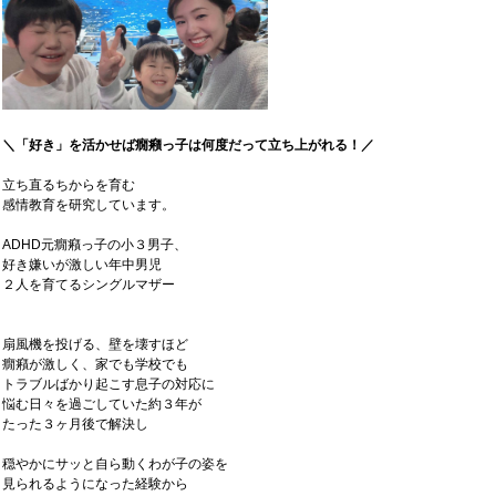
＼「好き」を活かせば癇癪っ子は何度だって立ち上がれる！／
立ち直るちからを育む
感情教育を研究しています。
ADHD元癇癪っ子の小３男子、
好き嫌いが激しい年中男児
２人を育てるシングルマザー
扇風機を投げる、壁を壊すほど
癇癪が激しく、家でも学校でも
トラブルばかり起こす息子の対応に
悩む日々を過ごしていた約３年が
たった３ヶ月後で解決し
穏やかにサッと自ら動くわが子の姿を
見られるようになった経験から