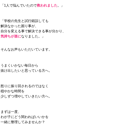
「1人で悩んでいたので
救われました
。」
「学校の先生と試行錯誤しても
解決なかった困り事が、
自分を変える事で解決できる事が分かり、
気持ちが楽に
なりました。」
そんなお声もいただいています。
うまくいかない毎日から
抜け出したいと思っている方へ。
怒りに振り回されるのではなく
穏やかな時間を
少しずつ増やしていきたい方へ。
まずは一度、
わが子にどう関わればいいかを
一緒に整理してみませんか？