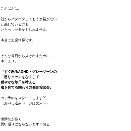
こんばんは。
朝からバタバタしてもう余裕がない…
と感じている方も
いらっしゃるかもしれません。
本当にお疲れ様です。
そんな毎日から抜け出すために、
本日より、
『すぐ怒るADHD・グレーゾーンの
「怒りクセ」をなくして
穏やかな毎日を叶える
脳を育てる関わり方
個別相談会』
のご予約をスタートします^^
（お申し込みページは文末へ）
衝動性が強く
思い通りにならないとすぐ怒る