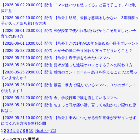
【2026-06-02 20:00:00】配信 「ママはいつも怒ってる」と言う子こそ、AIは取
扱注意！
【2026-06-02 10:00:00】配信 【号外】結局、最後は怒鳴るしかない…3歳癇癪っ
子がスッと落ち着ける方法
【2026-06-01 20:00:00】配信 AIが授業で使われる現代だからこそ見直したい子
育てのあり方
【2026-06-01 10:00:00】配信 【号外】この1年が10年を決める小冊子プレゼント
【2026-05-28 20:00:00】配信 わが子の脳に合う関わり方ってどういうこと？
【2026-05-27 10:00:00】配信 【号外】過干渉をやめたいママへ
【2026-05-26 20:00:00】配信 要求が通った途端ケロッとする子への関わり方
【2026-05-25 20:00:00】配信 感情のコントロール＝怒りを抑えること だと思っ
ていませんか？
【2026-05-25 10:00:00】配信 暴言・暴力で悩んでいるママへ、３つのポイント
があります！
【2026-05-24 20:00:00】配信 今、学校行事で涙を流しているママへ
【2026-05-21 20:00:00】配信 ちょっと耳が痛い話。言っても動かない隠れた原
因は…
【2026-05-21 10:00:00】配信 【号外】申込につながる告知画像がデザインせず
につくれる方法を無料公開
1
2
3
4
5
6
7
8
9
10
Next >>
{71}
メールマガジン運営者：