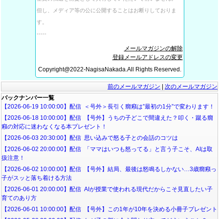
但し、メディア等の公に公開することは
お断りしておりま
す。
‐‐‐‐‐
メールマガジンの解除
登録メールアドレスの変更
Copyright@2022-NagisaNakada.All Rights Reserved.
前のメールマガジン
|
次のメールマガジン
バックナンバー一覧
【2026-06-19 10:00:00】配信 ＜号外＞長引く癇癪は”最初の1分”で変わります！
【2026-06-18 10:00:00】配信 【号外】うちの子どこで間違えた？叩く・蹴る癇
癪の対応に迷わなくなる本プレゼント！
【2026-06-03 20:30:00】配信 思い込みで怒る子との会話のコツは
【2026-06-02 20:00:00】配信 「ママはいつも怒ってる」と言う子こそ、AIは取
扱注意！
【2026-06-02 10:00:00】配信 【号外】結局、最後は怒鳴るしかない…3歳癇癪っ
子がスッと落ち着ける方法
【2026-06-01 20:00:00】配信 AIが授業で使われる現代だからこそ見直したい子
育てのあり方
【2026-06-01 10:00:00】配信 【号外】この1年が10年を決める小冊子プレゼント