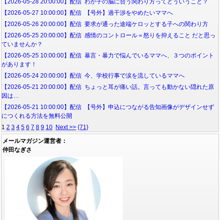
【2026-05-28 20:00:00】配信 わが子の脳に合う関わり方ってどういうこと？
【2026-05-27 10:00:00】配信 【号外】過干渉をやめたいママへ
【2026-05-26 20:00:00】配信 要求が通った途端ケロッとする子への関わり方
【2026-05-25 20:00:00】配信 感情のコントロール＝怒りを抑えること だと思っ
ていませんか？
【2026-05-25 10:00:00】配信 暴言・暴力で悩んでいるママへ、３つのポイント
があります！
【2026-05-24 20:00:00】配信 今、学校行事で涙を流しているママへ
【2026-05-21 20:00:00】配信 ちょっと耳が痛い話。言っても動かない隠れた原
因は…
【2026-05-21 10:00:00】配信 【号外】申込につながる告知画像がデザインせず
につくれる方法を無料公開
1
2
3
4
5
6
7
8
9
10
Next >>
{71}
メールマガジン運営者：
仲田なぎさ