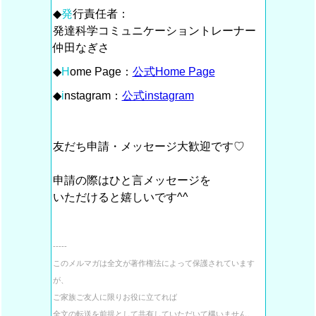
◆
発
行責任者：
発達科学コミュニケーショントレーナー
仲田なぎさ
◆
H
ome Page：
公式Home Page
◆
i
nstagram：
公式instagram
友だち申請・メッセージ大歓迎です♡
申請の際はひと言メッセージを
いただけると嬉しいです^^
‐‐‐‐‐
このメルマガは全文が著作権法によって
保護されています
が、
ご家族ご友人に限りお役に立てれば
全文の転送を前提として
共有していただいて構いません。