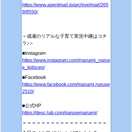
https://www.agentmail.jp/archive/mail/265
9/9550/
＜成瀬のリアルな子育て実況中継はコチ
ラ♪＞
■Instagram
https://www.instagram.com/manami_narus
e_kidsceo/
■Facebook
https://www.facebook.com/manami.naruse
2510/
■公式HP
https://desc-lab.com/narusemanami/
＝＝＝＝＝＝＝＝＝＝＝＝＝＝＝＝＝＝