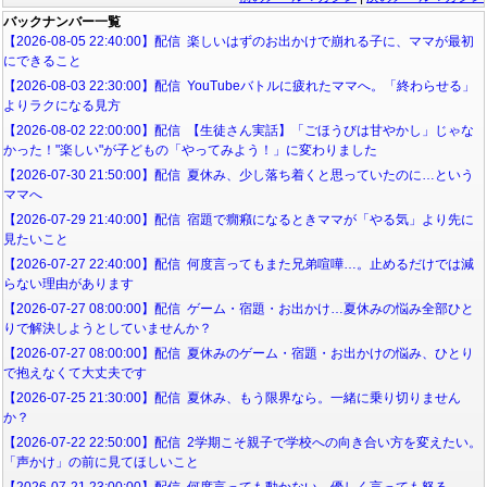
バックナンバー一覧
【2026-08-05 22:40:00】配信 楽しいはずのお出かけで崩れる子に、ママが最初
にできること
【2026-08-03 22:30:00】配信 YouTubeバトルに疲れたママへ。「終わらせる」
よりラクになる見方
【2026-08-02 22:00:00】配信 【生徒さん実話】「ごほうびは甘やかし」じゃな
かった！"楽しい"が子どもの「やってみよう！」に変わりました
【2026-07-30 21:50:00】配信 夏休み、少し落ち着くと思っていたのに…という
ママへ
【2026-07-29 21:40:00】配信 宿題で癇癪になるときママが「やる気」より先に
見たいこと
【2026-07-27 22:40:00】配信 何度言ってもまた兄弟喧嘩…。止めるだけでは減
らない理由があります
【2026-07-27 08:00:00】配信 ゲーム・宿題・お出かけ…夏休みの悩み全部ひと
りで解決しようとしていませんか？
【2026-07-27 08:00:00】配信 夏休みのゲーム・宿題・お出かけの悩み、ひとり
で抱えなくて大丈夫です
【2026-07-25 21:30:00】配信 夏休み、もう限界なら。一緒に乗り切りません
か？
【2026-07-22 22:50:00】配信 2学期こそ親子で学校への向き合い方を変えたい。
「声かけ」の前に見てほしいこと