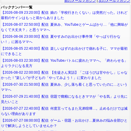
前のメールマガジン
|
次のメールマガジン
バックナンバー一覧
【2026-08-09 23:20:00】配信 娘の「学校行きたくない」は突然だった。けれど
最初のサインはもっと前からありました
【2026-08-07 22:50:00】配信 夏休み、YouTubeとゲームばかり…「他に興味が
なくて大丈夫？」と思うママへ
【2026-08-06 23:00:00】配信 夏やすみのお出かけ事件簿「やっぱり行かな
い！」に困るママへ
【2026-08-05 22:40:00】配信 楽しいはずのお出かけで崩れる子に、ママが最初
にできること
【2026-08-03 22:30:00】配信 YouTubeバトルに疲れたママへ。「終わらせる」
よりラクになる見方
【2026-08-02 22:00:00】配信 【生徒さん実話】「ごほうびは甘やかし」じゃな
かった！"楽しい"が子どもの「やってみよう！」に変わりました
【2026-07-30 21:50:00】配信 夏休み、少し落ち着くと思っていたのに…という
ママへ
【2026-07-29 21:40:00】配信 宿題で癇癪になるときママが「やる気」より先に
見たいこと
【2026-07-27 22:40:00】配信 何度言ってもまた兄弟喧嘩…。止めるだけでは減
らない理由があります
【2026-07-27 08:00:00】配信 ゲーム・宿題・お出かけ…夏休みの悩み全部ひと
りで解決しようとしていませんか？