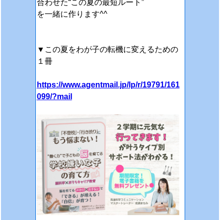
合わせた
“この夏の最短ルート”
を一緒に作ります^^
▼この夏をわが子の転機に変えるための
１冊
https://www.agentmail.jp/lp/r/19791/161
099/?mail