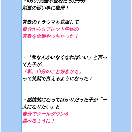
・4か月完全不登校だった子が
剣道の習い事に復帰！
算数のトラウマも克服して
自分からタブレット学習の
算数を全部やっちゃった！
・「私なんかいなくなればいい」
と言っ
てた子が、
「私、自分のこと好きかも」
って
笑顔で言えるようになった！
・感情的になってばかりだった子が
「一
人になりたい」と
自分で
クールダウンを
選べるように！