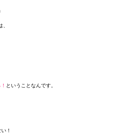
」
は、
る！
ということなんです。
ない！