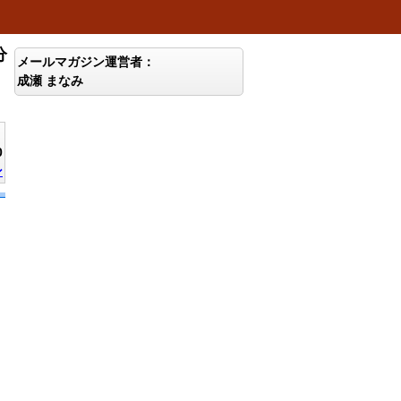
分
メールマガジン運営者：
成瀬 まなみ
0
ン