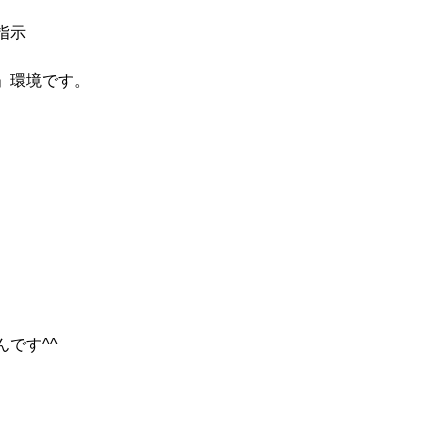
指示
」
環境です。
んです^^