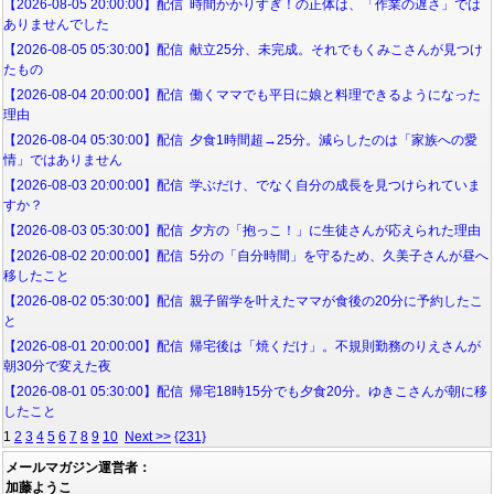
【2026-08-05 20:00:00】配信 時間かかりすぎ！の正体は、「作業の遅さ」では
ありませんでした
【2026-08-05 05:30:00】配信 献立25分、未完成。それでもくみこさんが見つけ
たもの
【2026-08-04 20:00:00】配信 働くママでも平日に娘と料理できるようになった
理由
【2026-08-04 05:30:00】配信 夕食1時間超→25分。減らしたのは「家族への愛
情」ではありません
【2026-08-03 20:00:00】配信 学ぶだけ、でなく自分の成長を見つけられていま
すか？
【2026-08-03 05:30:00】配信 夕方の「抱っこ！」に生徒さんが応えられた理由
【2026-08-02 20:00:00】配信 5分の「自分時間」を守るため、久美子さんが昼へ
移したこと
【2026-08-02 05:30:00】配信 親子留学を叶えたママが食後の20分に予約したこ
と
【2026-08-01 20:00:00】配信 帰宅後は「焼くだけ」。不規則勤務のりえさんが
朝30分で変えた夜
【2026-08-01 05:30:00】配信 帰宅18時15分でも夕食20分。ゆきこさんが朝に移
したこと
1
2
3
4
5
6
7
8
9
10
Next >>
{231}
メールマガジン運営者：
加藤ようこ