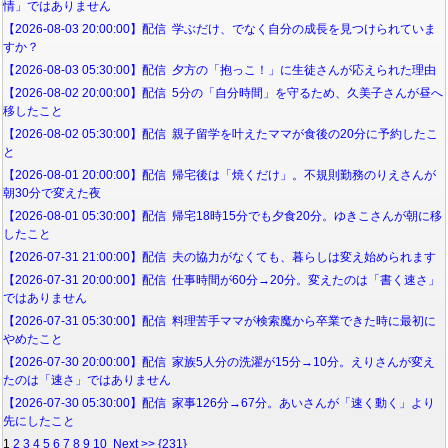
情」ではありません
【2026-08-03 20:00:00】配信 学ぶだけ、でなく自分の成長を見つけられていま
すか？
【2026-08-03 05:30:00】配信 夕方の「抱っこ！」に生徒さんが応えられた理由
【2026-08-02 20:00:00】配信 5分の「自分時間」を守るため、久美子さんが昼へ
移したこと
【2026-08-02 05:30:00】配信 親子留学を叶えたママが食後の20分に予約したこ
と
【2026-08-01 20:00:00】配信 帰宅後は「焼くだけ」。不規則勤務のりえさんが
朝30分で変えた夜
【2026-08-01 05:30:00】配信 帰宅18時15分でも夕食20分。ゆきこさんが朝に移
したこと
【2026-07-31 21:00:00】配信 夫の協力がなくても、暮らしは変え始められます
【2026-07-31 20:00:00】配信 仕事時間が60分→20分。変えたのは「書く速さ」
ではありません
【2026-07-31 05:30:00】配信 料理苦手ママが検索魔から卒業できた時に最初に
やめたこと
【2026-07-30 20:00:00】配信 家族5人分の洗濯が15分→10分。えりさんが変え
たのは「速さ」ではありません
【2026-07-30 05:30:00】配信 家事126分→67分。あいさんが「速く動く」より
先にしたこと
1
2
3
4
5
6
7
8
9
10
Next >>
{231}