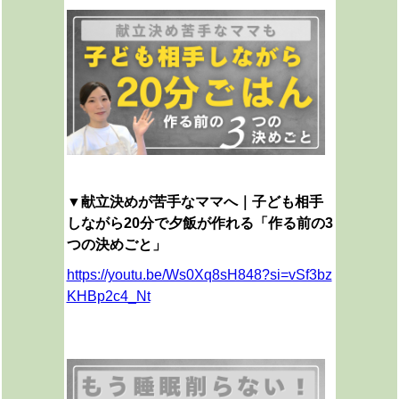
▼
献立決めが苦手なママへ｜子ども相手
しながら20分で夕飯が作れる「作る前の3
つの決めごと」
https://youtu.be/Ws0Xq8sH848?si=vSf3bz
KHBp2c4_Nt