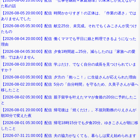
【2026-08-06 20:00:00】配信 『仕事を継続＝家庭崩壊』の未来しか見えなかっ
た私の話
【2026-08-05 20:00:00】配信 時間かかりすぎ！の正体は、「作業の遅さ」では
ありませんでした
【2026-08-05 05:30:00】配信 献立25分、未完成。それでもくみこさんが見つけ
たもの
【2026-08-04 20:00:00】配信 働くママでも平日に娘と料理できるようになった
理由
【2026-08-04 05:30:00】配信 夕食1時間超→25分。減らしたのは「家族への愛
情」ではありません
【2026-08-03 20:00:00】配信 学ぶだけ、でなく自分の成長を見つけられていま
すか？
【2026-08-03 05:30:00】配信 夕方の「抱っこ！」に生徒さんが応えられた理由
【2026-08-02 20:00:00】配信 5分の「自分時間」を守るため、久美子さんが昼へ
移したこと
【2026-08-02 05:30:00】配信 親子留学を叶えたママが食後の20分に予約したこ
と
【2026-08-01 20:00:00】配信 帰宅後は「焼くだけ」。不規則勤務のりえさんが
朝30分で変えた夜
【2026-08-01 05:30:00】配信 帰宅18時15分でも夕食20分。ゆきこさんが朝に移
したこと
【2026-07-31 21:00:00】配信 夫の協力がなくても、暮らしは変え始められます