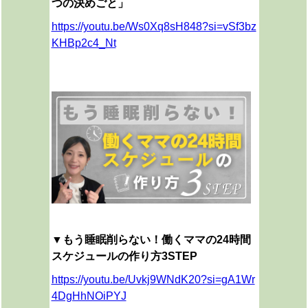
つの決めごと」
https://youtu.be/Ws0Xq8sH848?si=vSf3bz
KHBp2c4_Nt
▼
もう睡眠削らない！働くママの24時間
スケジュールの作り方3STEP
https://youtu.be/Uvkj9WNdK20?si=gA1Wr
4DgHhNOiPYJ