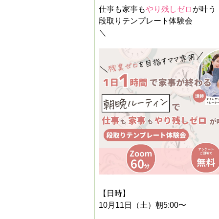
仕事も家事も
やり残しゼロ
が叶う
段取りテンプレート
体験会
＼
【日時】
10月11日（土）朝5:00〜