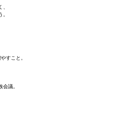
く、
う。
増やす
こと。
族会議。