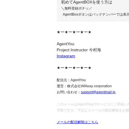
初めてAgentBOXを使う方は
＼無料登録ポチッ／
AgentBoxボタンはバックナンバーでは表
★ー★ー★ー★ー★
AgentYou
Project Instructor 今村海
Instagram
★ー★ー★ー★ー★
配信元：
AgentYou
運営：株式会社Willway corporation
お問い合わせ：
support@agentmail.jp
このメールはAgentYouのサービスにご登
手数ですが、下記よりメールの配信解除をお
メールの配信解除はこちら