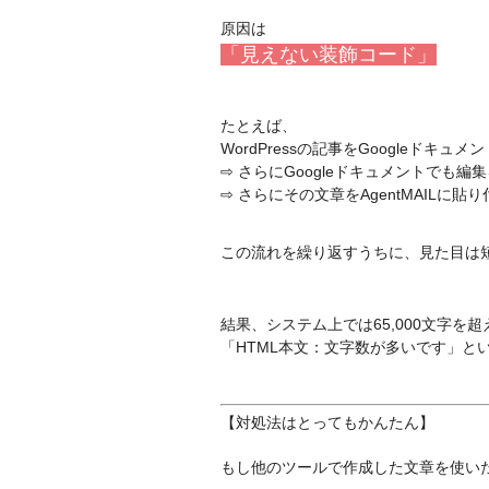
原因は
「見えない装飾コード」
たとえば、
WordPressの記事をGoogleドキュ
⇨ さらにGoogleドキュメントでも編
⇨ さらにその文章をAgentMAILに貼
この流れを繰り返すうちに、見た目は
結果、システム上では65,000文字を
「HTML本文：文字数が多いです」と
【対処法はとってもかんたん】
もし他のツールで作成した文章を使い