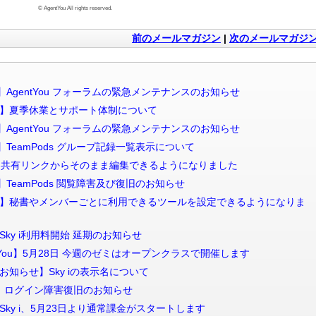
©️ AgentYou All rights reserved.
前のメールマガジン
|
次のメールマガジ
Sky i 】AgentYou フォーラムの緊急メンテナンスのお知らせ
 【ご案内】夏季休業とサポート体制について
Sky i 】AgentYou フォーラムの緊急メンテナンスのお知らせ
Sky i 】TeamPods グループ記録一覧表示について
 【Sky i】共有リンクからそのまま編集できるようになりました
ky i 】TeamPods 閲覧障害及び復旧のお知らせ
配信 【新機能】秘書やメンバーごとに利用できるツールを設定できるようになりま
重要】Sky i利用料開始 延期のお知らせ
【AgentYou】5月28日 今週のゼミはオープンクラスで開催します
大切なお知らせ】Sky iの表示名について
Sky I】 ログイン障害復旧のお知らせ
【重要】Sky i、5月23日より通常課金がスタートします