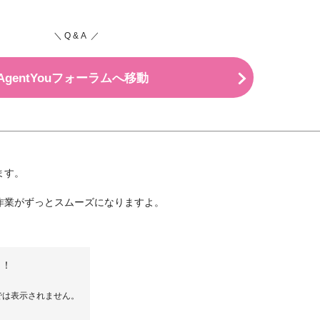
＼ Q & A ／
AgentYouフォーラムへ移動
ます。
作業がずっとスムーズになりますよ。
う！
ーでは表示されません。