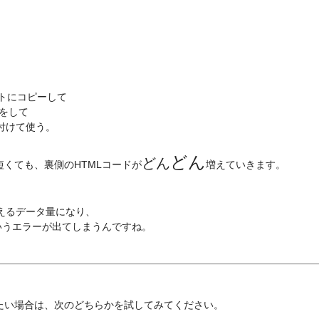
メントにコピーして
集をして
り付けて使う。
どん
どん
短くても、
裏側のHTMLコード
が
増えていきます。
超えるデータ量になり、
いうエラーが出てしまうんですね。
たい場合は、次のどちらかを試してみてください。