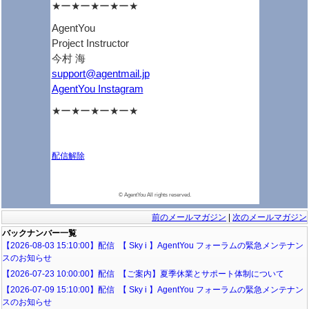
★ー★ー★ー★ー★
AgentYou
Project Instructor
今村 海
support@agentmail.jp
AgentYou Instagram
★ー★ー★ー★ー★
配信解除
メールマガジンの解除
登録メールアドレスの変更
©️ AgentYou All rights reserved.
前のメールマガジン
|
次のメールマガジン
バックナンバー一覧
【2026-08-03 15:10:00】配信 【 Sky i 】AgentYou フォーラムの緊急メンテナン
スのお知らせ
【2026-07-23 10:00:00】配信 【ご案内】夏季休業とサポート体制について
【2026-07-09 15:10:00】配信 【 Sky i 】AgentYou フォーラムの緊急メンテナン
スのお知らせ