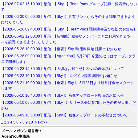
【2026-07-02 15:10:00】配信 【 Sky i 】TeamPods グループ記録一覧表示につい
て
【2026-06-30 09:00:00】配信 【Sky i】共有リンクからそのまま編集できるよう
になりました
【2026-06-26 09:40:00】配信 【 Sky i 】TeamPods 閲覧障害及び復旧のお知らせ
【2026-06-02 12:00:00】配信 【新機能】秘書やメンバーごとに利用できるツー
ルを設定できるようになりました
【2026-05-28 10:00:00】配信 【重要】Sky i利用料開始 延期のお知らせ
【2026-05-26 09:00:00】配信 【AgentYou】5月28日 今週のゼミはオープンクラ
スで開催します
【2026-05-23 15:30:00】配信 【大切なお知らせ】Sky iの表示名について
【2026-05-23 10:10:00】配信 【Sky I】 ログイン障害復旧のお知らせ
【2026-05-21 10:00:00】配信 【重要】Sky i、5月23日より通常課金がスタート
します
【2026-05-10 10:40:00】配信 【Sky I】画像アップロード復旧のお知らせ
【2026-05-10 09:00:00】配信 【Sky i 】リリース会に参加したその後が大事。だ
から...
【2026-05-09 18:50:00】配信 【Sky I】画像アップロードの不都合について
1
2
3
4
5
6
7
8
9
10
Next >>
メールマガジン運営者：
AgentYou事務局