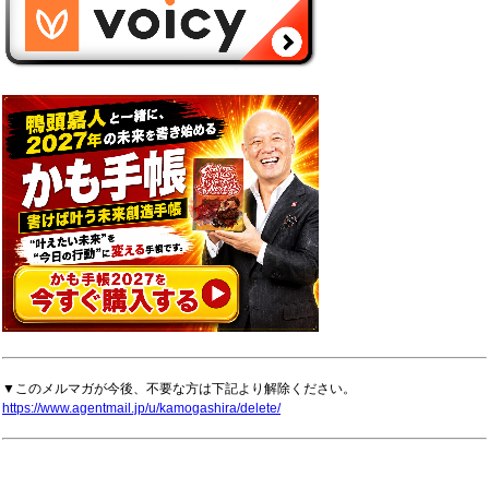
▼このメルマガが今後、不要な方は下記より解除ください。
https://www.agentmail.jp/u/kamogashira/delete/