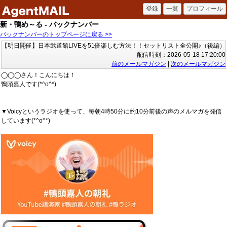
新・鴨め～る - バックナンバー
バックナンバーのトップページに戻る >>
【明日開催】日本武道館LIVEを51倍楽しむ方法！！セットリスト全公開♪（後編）
配信時刻：2026-05-18 17:20:00
前のメールマガジン
|
次のメールマガジン
◯◯◯さん！こんにちは！
鴨頭嘉人です(*^o^*)
▼Voicyというラジオを使って、毎朝4時50分に約10分前後の声のメルマガを発信
しています(*^o^*)