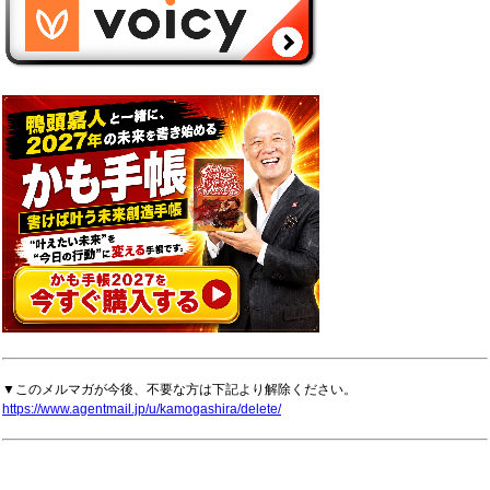
▼このメルマガが今後、不要な方は下記より解除ください。
https://www.agentmail.jp/u/kamogashira/delete/