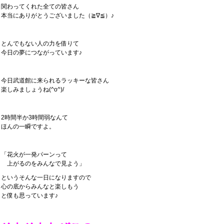
関わってくれた全ての皆さん
本当にありがとうございました（≧∇≦）♪
とんでもない人の力を借りて
今日の夢につながっています♪
今日武道館に来られるラッキーな皆さん
楽しみましょうね(^o^)/
2時間半か3時間弱なんて
ほんの一瞬ですよ。
「花火が一発パーンって
上がるのをみんなで見よう」
というそんな一日になりますので
心の底からみんなと楽しもう
と僕も思っています♪