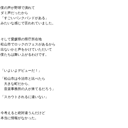
僕の声が野球で潰れて
ダミ声だったから
「すごいパンクバンドがある」
みたいな感じで言われていました。
そして愛媛県の県庁所在地
松山市でロックのフェスがあるから
出ないかと声をかけていただいて
僕たちは舞い上がるわけです。
「いよいよデビューだ！」
「松山市は今治市と比べたら
大きな町だから、
音楽事務所の人が来てるだろう」
「スカウトされるに違いない」
今考えると絶対違うんだけど
本当に情報がなかった。