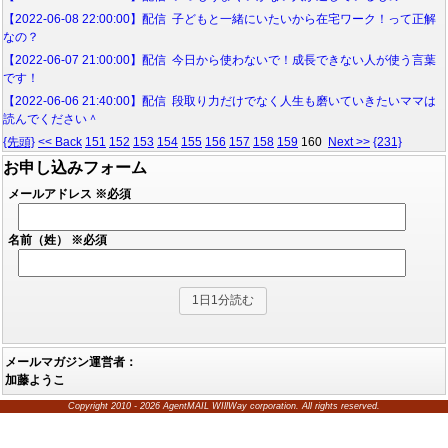
【2022-06-08 22:00:00】配信 子どもと一緒にいたいから在宅ワーク！って正解
なの？
【2022-06-07 21:00:00】配信 今日から使わないで！成長できない人が使う言葉
です！
【2022-06-06 21:40:00】配信 段取り力だけでなく人生も磨いていきたいママは
読んでください＾
{先頭}
<< Back
151
152
153
154
155
156
157
158
159
160
Next >>
{231}
お申し込みフォーム
メールアドレス
※必須
名前（姓）
※必須
メールマガジン運営者：
加藤ようこ
Copyright 2010 - 2026 AgentMAIL WIllWay corporation. All rights reserved.