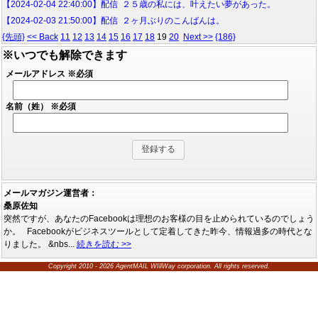
【2024-02-04 22:40:00】配信 ２５歳の私には、叶えたい夢があった。
【2024-02-03 21:50:00】配信 ２ヶ月ぶりのこんばんは。
{先頭}
<< Back
11
12
13
14
15
16
17
18
19
20
Next >>
{186}
※いつでも解除できます
メールアドレス
※必須
名前（姓）
※必須
メールマガジン運営者：
桑原佐知
突然ですが、あなたのFacebookは理想のお客様の目を止められているのでしょう
か。 Facebookがビジネスツールとして定着してきた昨今、情報過多の時代とな
りました。 &nbs...
続きを読む >>
Copyright 2010 - 2026 AgentMAIL WIllWay corporation. All rights reserved.