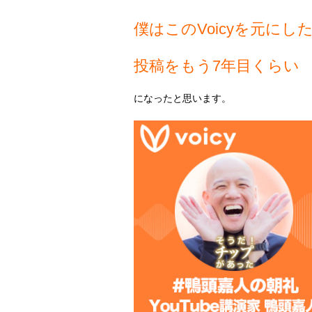
僕はこのVoicyを元にし
投稿をもう7年目くらい
に
なったと思います。