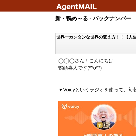
新・鴨め～る - バックナンバー
世界一カンタンな世界の変え方！！【人
◯◯◯さん！こんにちは！
鴨頭嘉人です(*^o^*)
▼Voicyというラジオを使って、毎朝