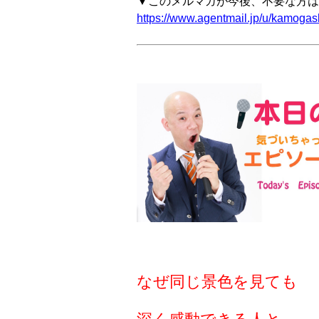
▼このメルマガが今後、不要な方は
https://www.agentmail.jp/u/kamogash
なぜ同じ景色を見ても