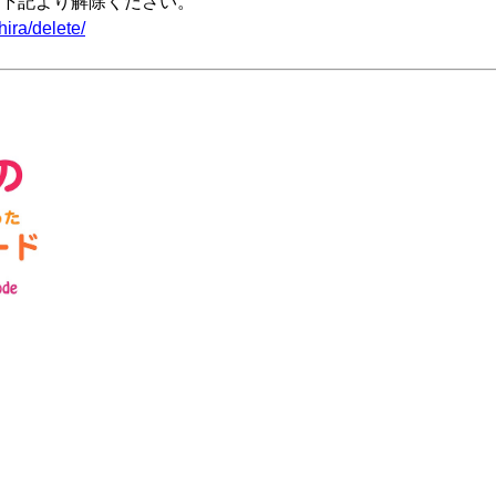
下記より解除ください。
ira/delete/