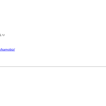
い♪
m/kamobiz/