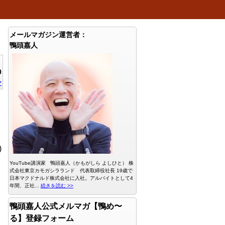
メールマガジン運営者：
鴨頭嘉人
0
ン
)
YouTube講演家 鴨頭嘉人（かもがしら よしひと） 株
式会社東京カモガシラランド 代表取締役社長 19歳で
日本マクドナルド株式会社に入社。アルバイトとして4
年間、正社...
続きを読む >>
鴨頭嘉人公式メルマガ【鴨め〜
る】登録フォーム