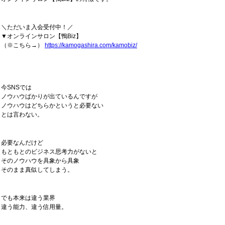
＼ただいま入会受付中！／
▼オンラインサロン【鴨Biz】
（※こちら→）
https://kamogashira.com/kamobiz/
今SNSでは
ノウハウばかりが出ているんですが
ノウハウはどちらかというと必要ない
とは言わない。
必要なんだけど
もともとのビジネス思考力がないと
そのノウハウを具象から具象
そのまま真似してしまう。
でも本来は違う業界
違う能力、違う信用量。