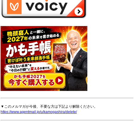
▼このメルマガが今後、不要な方は下記より解除ください。
https://www.agentmail.jp/u/kamogashira/delete/