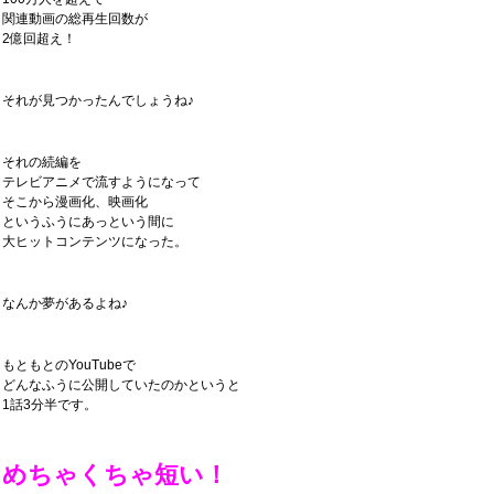
関連動画の総再生回数が
2億回超え！
それが見つかったんでしょうね♪
それの続編を
テレビアニメで流すようになって
そこから漫画化、映画化
というふうにあっという間に
大ヒットコンテンツになった。
なんか夢があるよね♪
もともとのYouTubeで
どんなふうに公開していたのかというと
1話3分半です。
めちゃくちゃ短い！