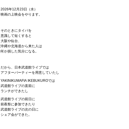
2026年12月23日（水）
映画の上映会をやります。
そのときにタイパを
意識して短くすると
大阪や仙台、
沖縄や北海道から来た人は
何か損した気分になる。
だから、日本武道館ライブでは
アフターパーティーを用意していたし
YAKINIKUMAFIA IKEBUKUROでは
武道館ライブの直前に
ランチができたし
武道館ライブの前日に
前夜祭に参加できたり
武道館ライブの次の日に
シェア会ができた。