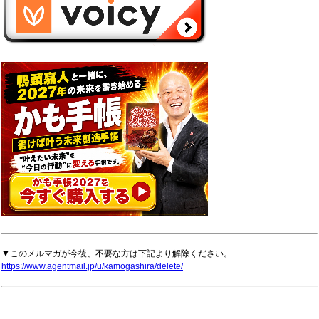
▼このメルマガが今後、不要な方は下記より解除ください。
https://www.agentmail.jp/u/kamogashira/delete/