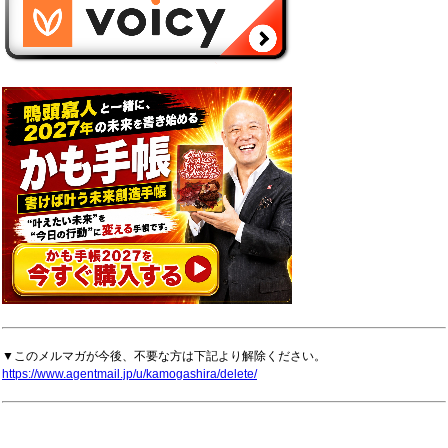
▼このメルマガが今後、不要な方は下記より解除ください。
https://www.agentmail.jp/u/kamogashira/delete/