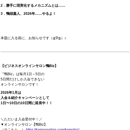
2．勝手に現実化するメカニズムとは……
3．鴨頭嘉人、2026年……やるよ！
本題に入る前に、お知らせです（≧∇≦）♪
【ビジネスオンラインサロン鴨Biz】
『鴨Biz』は毎月1日～5日の
5日間だけしか入会できない
オンラインサロンです！
2026年1月は
入会＆紹介キャンペーンとして
1日〜10日の10日間に延長中！！
＼ただいま入会受付中！／
▼オンラインサロン【鴨Biz】
（※こちら→）
https://kamogashira.com/kamobiz/