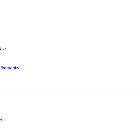
い♪
m/kamobiz/
？