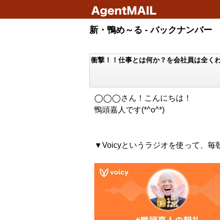
新・鴨め～る - バックナンバー
衝撃！！仕事とは何か？を会社員は全く
◯◯◯さん！こんにちは！
鴨頭嘉人です(*^o^*)
▼Voicyというラジオを使って、毎朝