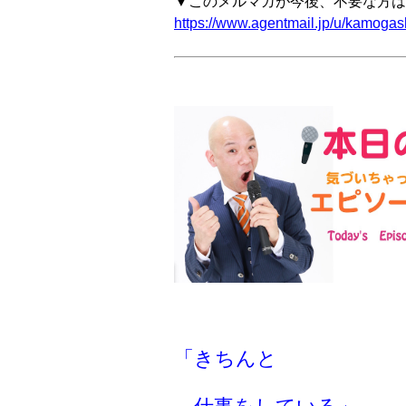
▼このメルマガが今後、不要な方は
https://www.agentmail.jp/u/kamogash
「きちんと