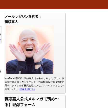
メールマガジン運営者：
鴨頭嘉人
0
ン
)
YouTube講演家 鴨頭嘉人（かもがしら よしひと） 株
式会社東京カモガシラランド 代表取締役社長 19歳で
日本マクドナルド株式会社に入社。アルバイトとして4
年間、正社...
続きを読む >>
鴨頭嘉人公式メルマガ【鴨め〜
る】登録フォーム