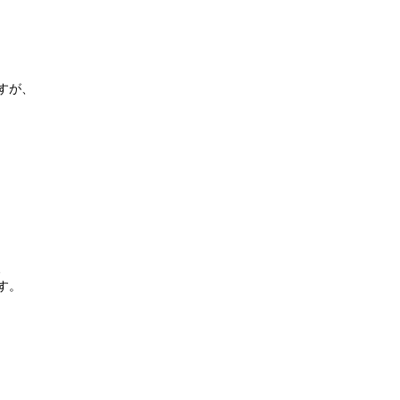
すが、
、
す。