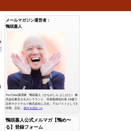
メールマガジン運営者：
鴨頭嘉人
0
ン
)
YouTube講演家 鴨頭嘉人（かもがしら よしひと） 株
式会社東京カモガシラランド 代表取締役社長 19歳で
日本マクドナルド株式会社に入社。アルバイトとして4
年間、正社...
続きを読む >>
鴨頭嘉人公式メルマガ【鴨め〜
る】登録フォーム