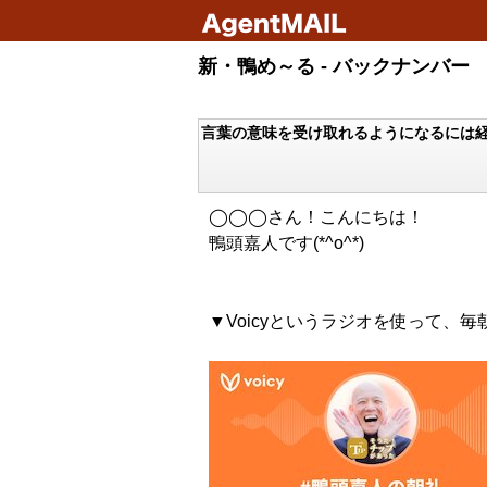
新・鴨め～る - バックナンバー
言葉の意味を受け取れるようになるには
◯◯◯さん！こんにちは！
鴨頭嘉人です(*^o^*)
▼Voicyというラジオを使って、毎朝