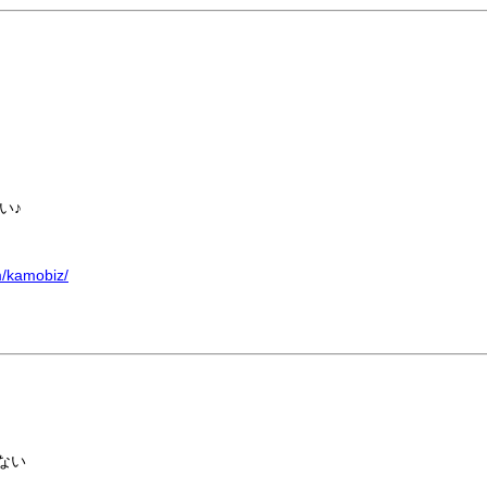
い♪
m/kamobiz/
ない