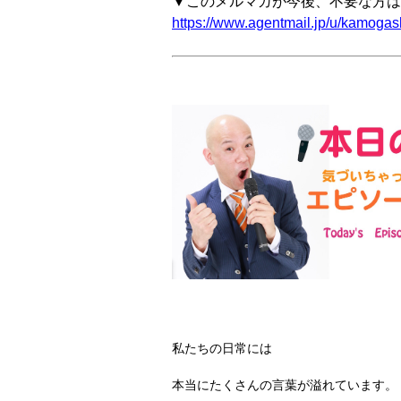
▼このメルマガが今後、不要な方は
https://www.agentmail.jp/u/kamogash
私たちの日常には
本当にたくさんの言葉が溢れています。