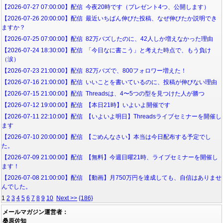
【2026-07-27 07:00:00】配信 今夜20時です（プレゼント4つ、公開します）
【2026-07-26 20:00:00】配信 最近いちばん伸びた投稿、なぜ伸びたか説明でき
ますか？
【2026-07-25 07:00:00】配信 82万バズしたのに、42人しか増えなかった理由
【2026-07-24 18:30:00】配信 「今日なに書こう」と考えた時点で、もう負け
（涙）
【2026-07-23 21:00:00】配信 82万バズで、800フォロワー増えた！
【2026-07-16 21:00:00】配信 いいことを書いているのに、投稿が伸びない理由
【2026-07-15 21:00:00】配信 Threadsは、4〜5つの型を見つけた人が勝つ
【2026-07-12 19:00:00】配信 【本日21時】いよいよ開催です
【2026-07-11 22:10:00】配信 【いよいよ明日】Threadsライブセミナーを開催し
ます
【2026-07-10 20:00:00】配信 【ごめんなさい】本当は今日配布する予定でし
た。
【2026-07-09 21:00:00】配信 【無料】今週日曜21時、ライブセミナーを開催し
ます！
【2026-07-08 21:00:00】配信 【動画】月750万円を達成しても、自信はありませ
んでした。
1
2
3
4
5
6
7
8
9
10
Next >>
{186}
メールマガジン運営者：
桑原佐知