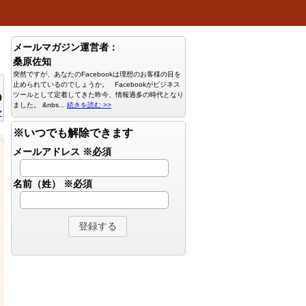
メールマガジン運営者：
桑原佐知
突然ですが、あなたのFacebookは理想のお客様の目を
止められているのでしょうか。 Facebookがビジネス
ツールとして定着してきた昨今、情報過多の時代となり
0
ました。 &nbs...
続きを読む >>
ン
※いつでも解除できます
メールアドレス
※必須
名前（姓）
※必須