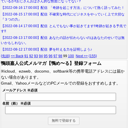
ているか‼おじさんおばさん的な態度になってない？
【2022-08-16 17:00:00】配信 「奇跡を起こす方法」について熱く語ってみた！
【2022-08-15 17:00:00】配信 不確実な時代にビジネスをやっていく上で大切な
『３つの力』
【2022-08-14 17:00:00】配信 とんでもない事が起きてます!!奇跡が起きる予兆で
す!!
【2022-08-13 17:00:00】配信 あなたの話が伝わらないのはあなたのせいでは無
いかもしれない。
【2022-08-12 17:00:00】配信 夢を叶える力を証明しよう♪
{先頭}
<< Back
91
92
93
94
95
96
97
98
99
100
Next >>
{155}
鴨頭嘉人公式メルマガ【鴨め〜る】登録フォーム
※icloud、ezweb、docomo、softbank等の携帯電話アドレスには届か
ない場合があります。
Gmail、YahooメールなどのPCメールでの登録をおすすめします。
メールアドレス
※必須
名前（姓）
※必須