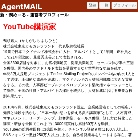
新・鴨め～る - 運営者プロフィール
YouTube講演家
鴨頭嘉人（かもがしら よしひと）
株式会社東京カモガシラランド 代表取締役社長
19歳で日本マクドナルド株式会社に入社。アルバイトとして4年間、正社員と
して21年間勤め、最優秀店長として表彰される。
全国3300店舗を対象に、お客様満足度、従業員満足度、セールス伸び率の三冠
を獲得。国内外のマクドナルド表彰を受賞するなど世界的な功績を残す。
年間8万人採用プロジェクト“Perfect Staffing Project”のメンバー4名の内の1人と
して選抜。圧倒的な成果を達成し、マクドナルドの人材採用戦略に大きな貢献
をする。その後、人事部ピープルディベロップメント部統括マネージャーとし
て就任。全国の社員・アルバイトの採用を統括し、人材育成における重要な役
割を果たす。
2010年9月、株式会社東京カモガシラランド設立。企業経営者としての幅広い
知識と経験を活かし、”日本一熱い想いを伝える炎の講演家”として、人材育成、
マネジメント、リーダーシップ、顧客満足、セールス獲得、話し方に特化した
講演・研修を全国でこれまでに3000回実施し累計30万人を動員。
YouTubeの総再生回数は3億回を超え、チャンネル登録者数は100万人以上、
SNSフォロワー数は250万人以上に上る。自己啓発業界をリードする存在。著