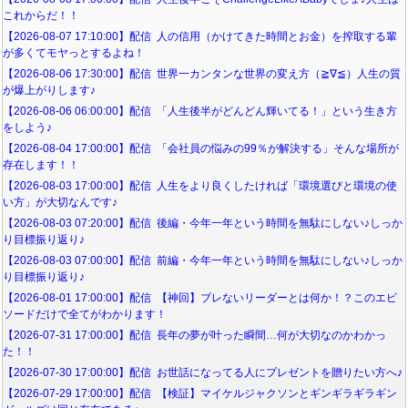
これからだ！！
【2026-08-07 17:10:00】配信 人の信用（かけてきた時間とお金）を搾取する輩
が多くてモヤっとするよね！
【2026-08-06 17:30:00】配信 世界一カンタンな世界の変え方（≧∇≦）人生の質
が爆上がりします♪
【2026-08-06 06:00:00】配信 「人生後半がどんどん輝いてる！」という生き方
をしよう♪
【2026-08-04 17:00:00】配信 「会社員の悩みの99％が解決する」そんな場所が
存在します！！
【2026-08-03 17:00:00】配信 人生をより良くしたければ「環境選びと環境の使
い方」が大切なんです♪
【2026-08-03 07:20:00】配信 後編・今年一年という時間を無駄にしない♪しっか
り目標振り返り♪
【2026-08-03 07:00:00】配信 前編・今年一年という時間を無駄にしない♪しっか
り目標振り返り♪
【2026-08-01 17:00:00】配信 【神回】ブレないリーダーとは何か！？このエピ
ソードだけで全てがわかります！
【2026-07-31 17:00:00】配信 長年の夢が叶った瞬間…何が大切なのかわかっ
た！！
【2026-07-30 17:00:00】配信 お世話になってる人にプレゼントを贈りたい方へ♪
【2026-07-29 17:00:00】配信 【検証】マイケルジャクソンとギンギラギラギン