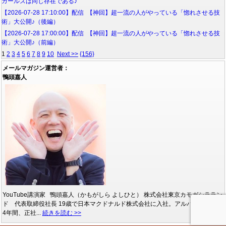
ガールズは同じ存在である♪
【2026-07-28 17:10:00】配信 【神回】超一流の人がやっている「惚れさせる技
術」大公開♪（後編）
【2026-07-28 17:00:00】配信 【神回】超一流の人がやっている「惚れさせる技
術」大公開♪（前編）
1
2
3
4
5
6
7
8
9
10
Next >>
{156}
メールマガジン運営者：
鴨頭嘉人
YouTube講演家 鴨頭嘉人（かもがしら よしひと） 株式会社東京カモガシララン
ド 代表取締役社長 19歳で日本マクドナルド株式会社に入社。アルバイトとして
4年間、正社...
続きを読む >>