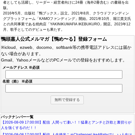
者としても活躍し、リーダー・経営者向けに24冊（海外2冊含む）の書籍を出
版。
2016年5月、出版社「鴨ブックス」設立。2021年8月、クラウドファンディン
グプラットフォーム「KAMOファンディング」開始。2021年10月、堀江貴文氏
との共同事業である焼肉店「YAKINIKUMAFIA IKEBUKURO」開店。2023年12
月、歌手としてのデビューも果たす。
鴨頭嘉人公式メルマガ【鴨め〜る】登録フォーム
※icloud、ezweb、docomo、softbank等の携帯電話アドレスには届か
ない場合があります。
Gmail、YahooメールなどのPCメールでの登録をおすすめします。
メールアドレス
※必須
名前（姓）
※必須
バックナンバー一覧
【2026-08-09 17:00:00】配信 人間って凄い！！猛暑とアンチと詐欺と裏切りが
人を強くするのだ！！
【2026-08-08 17:00:00】配信 人生後半こそChallengeLikeABabyでしょ♪人生は