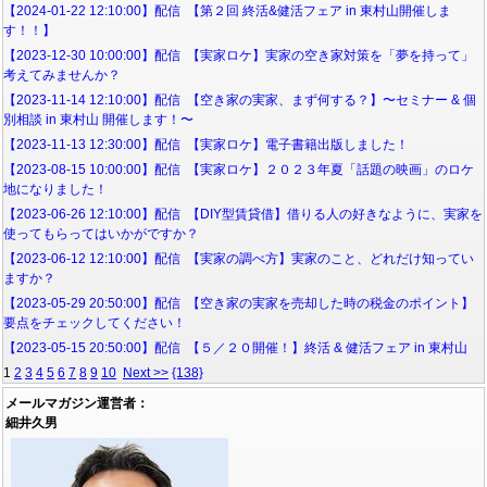
【2024-01-22 12:10:00】配信 【第２回 終活&健活フェア in 東村山開催しま
す！！】
【2023-12-30 10:00:00】配信 【実家ロケ】実家の空き家対策を「夢を持って」
考えてみませんか？
【2023-11-14 12:10:00】配信 【空き家の実家、まず何する？】〜セミナー & 個
別相談 in 東村山 開催します！〜
【2023-11-13 12:30:00】配信 【実家ロケ】電子書籍出版しました！
【2023-08-15 10:00:00】配信 【実家ロケ】２０２３年夏「話題の映画」のロケ
地になりました！
【2023-06-26 12:10:00】配信 【DIY型賃貸借】借りる人の好きなように、実家を
使ってもらってはいかがですか？
【2023-06-12 12:10:00】配信 【実家の調べ方】実家のこと、どれだけ知ってい
ますか？
【2023-05-29 20:50:00】配信 【空き家の実家を売却した時の税金のポイント】
要点をチェックしてください！
【2023-05-15 20:50:00】配信 【５／２０開催！】終活 & 健活フェア in 東村山
1
2
3
4
5
6
7
8
9
10
Next >>
{138}
メールマガジン運営者：
細井久男