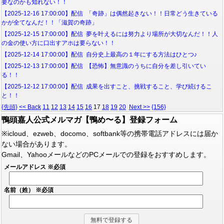
要なのかも知れない！！
【2025-12-16 17:00:00】配信 「奇跡」は偶然起きない！！日常どう生きている
かが全てなんだ！！「滋賀の奇跡」
【2025-12-15 17:00:00】配信 夢を叶えるには努力より場所が大切なんだ！！人
の金の使い方に口出すアホは要らない！！
【2025-12-14 17:00:00】配信 自分史上最高の１年にする方法はひとつ♪
【2025-12-13 17:00:00】配信 【恐怖】無意識のうちに自分を差し引いてい
る！！
【2025-12-12 17:00:00】配信 成果を出すこと、挑戦すること、学び続けるこ
と！！
{先頭}
<< Back
11
12
13
14
15
16
17
18
19
20
Next >>
{156}
鴨頭嘉人公式メルマガ【鴨め〜る】登録フォーム
※icloud、ezweb、docomo、softbank等の携帯電話アドレスには届か
ない場合があります。
Gmail、YahooメールなどのPCメールでの登録をおすすめします。
メールアドレス
※必須
名前（姓）
※必須