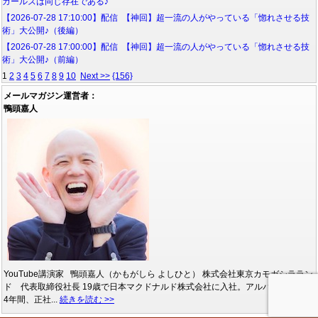
ガールズは同じ存在である♪
【2026-07-28 17:10:00】配信 【神回】超一流の人がやっている「惚れさせる技
術」大公開♪（後編）
【2026-07-28 17:00:00】配信 【神回】超一流の人がやっている「惚れさせる技
術」大公開♪（前編）
1
2
3
4
5
6
7
8
9
10
Next >>
{156}
メールマガジン運営者：
鴨頭嘉人
YouTube講演家 鴨頭嘉人（かもがしら よしひと） 株式会社東京カモガシララン
ド 代表取締役社長 19歳で日本マクドナルド株式会社に入社。アルバイトとして
4年間、正社...
続きを読む >>