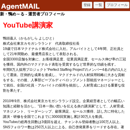
新・鴨め～る - 運営者プロフィール
YouTube講演家
鴨頭嘉人（かもがしら よしひと）
株式会社東京カモガシラランド 代表取締役社長
19歳で日本マクドナルド株式会社に入社。アルバイトとして4年間、正社員と
して21年間勤め、最優秀店長として表彰される。
全国3300店舗を対象に、お客様満足度、従業員満足度、セールス伸び率の三冠
を獲得。国内外のマクドナルド表彰を受賞するなど世界的な功績を残す。
年間8万人採用プロジェクト“Perfect Staffing Project”のメンバー4名の内の1人と
して選抜。圧倒的な成果を達成し、マクドナルドの人材採用戦略に大きな貢献
をする。その後、人事部ピープルディベロップメント部統括マネージャーとし
て就任。全国の社員・アルバイトの採用を統括し、人材育成における重要な役
割を果たす。
2010年9月、株式会社東京カモガシラランド設立。企業経営者としての幅広い
知識と経験を活かし、”日本一熱い想いを伝える炎の講演家”として、人材育成、
マネジメント、リーダーシップ、顧客満足、セールス獲得、話し方に特化した
講演・研修を全国でこれまでに3000回実施し累計30万人を動員。
YouTubeの総再生回数は3億回を超え、チャンネル登録者数は100万人以上、
SNSフォロワー数は250万人以上に上る。自己啓発業界をリードする存在。著