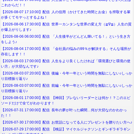
これからだ！！
【2026-08-07 17:10:00】配信 人の信用（かけてきた時間とお金）を搾取する輩
が多くてモヤっとするよね！
【2026-08-06 17:30:00】配信 世界一カンタンな世界の変え方（≧∇≦）人生の質
が爆上がりします♪
【2026-08-06 06:00:00】配信 「人生後半がどんどん輝いてる！」という生き方
をしよう♪
【2026-08-04 17:00:00】配信 「会社員の悩みの99％が解決する」そんな場所が
存在します！！
【2026-08-03 17:00:00】配信 人生をより良くしたければ「環境選びと環境の使
い方」が大切なんです♪
【2026-08-03 07:20:00】配信 後編・今年一年という時間を無駄にしない♪しっか
り目標振り返り♪
【2026-08-03 07:00:00】配信 前編・今年一年という時間を無駄にしない♪しっか
り目標振り返り♪
【2026-08-01 17:00:00】配信 【神回】ブレないリーダーとは何か！？このエピ
ソードだけで全てがわかります！
【2026-07-31 17:00:00】配信 長年の夢が叶った瞬間…何が大切なのかわかっ
た！！
【2026-07-30 17:00:00】配信 お世話になってる人にプレゼントを贈りたい方へ♪
【2026-07-29 17:00:00】配信 【検証】マイケルジャクソンとギンギラギラギン