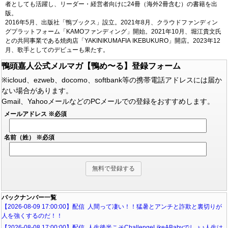
者としても活躍し、リーダー・経営者向けに24冊（海外2冊含む）の書籍を出
版。
2016年5月、出版社「鴨ブックス」設立。2021年8月、クラウドファンディン
グプラットフォーム「KAMOファンディング」開始。2021年10月、堀江貴文氏
との共同事業である焼肉店「YAKINIKUMAFIA IKEBUKURO」開店。2023年12
月、歌手としてのデビューも果たす。
鴨頭嘉人公式メルマガ【鴨め〜る】登録フォーム
※icloud、ezweb、docomo、softbank等の携帯電話アドレスには届か
ない場合があります。
Gmail、YahooメールなどのPCメールでの登録をおすすめします。
メールアドレス
※必須
名前（姓）
※必須
バックナンバー一覧
【2026-08-09 17:00:00】配信 人間って凄い！！猛暑とアンチと詐欺と裏切りが
人を強くするのだ！！
【2026-08-08 17:00:00】配信 人生後半こそChallengeLikeABabyでしょ♪人生は