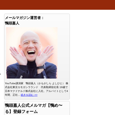
メールマガジン運営者：
鴨頭嘉人
マ
YouTube講演家 鴨頭嘉人（かもがしら よしひと） 株
式会社東京カモガシラランド 代表取締役社長 19歳で
日本マクドナルド株式会社に入社。アルバイトとして4
年間、正社...
続きを読む >>
鴨頭嘉人公式メルマガ【鴨め〜
る】登録フォーム