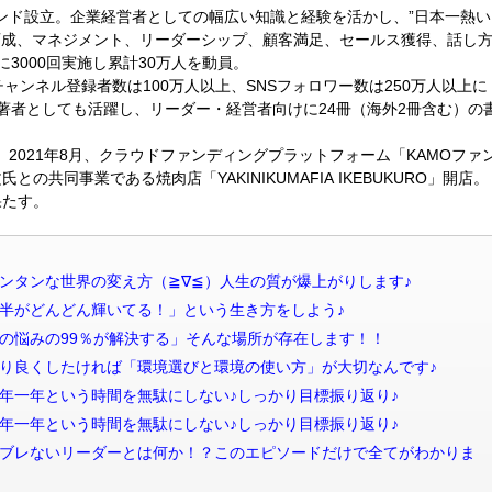
ランド設立。企業経営者としての幅広い知識と経験を活かし、”日本一熱い
育成、マネジメント、リーダーシップ、顧客満足、セールス獲得、話し
3000回実施し累計30万人を動員。
、チャンネル登録者数は100万人以上、SNSフォロワー数は250万人以上に
著者としても活躍し、リーダー・経営者向けに24冊（海外2冊含む）の
。2021年8月、クラウドファンディングプラットフォーム「KAMOファ
との共同事業である焼肉店「YAKINIKUMAFIA IKEBUKURO」開店。
果たす。
信 世界一カンタンな世界の変え方（≧∇≦）人生の質が爆上がりします♪
信 「人生後半がどんどん輝いてる！」という生き方をしよう♪
信 「会社員の悩みの99％が解決する」そんな場所が存在します！！
信 人生をより良くしたければ「環境選びと環境の使い方」が大切なんです♪
信 後編・今年一年という時間を無駄にしない♪しっかり目標振り返り♪
信 前編・今年一年という時間を無駄にしない♪しっかり目標振り返り♪
配信 【神回】ブレないリーダーとは何か！？このエピソードだけで全てがわかりま