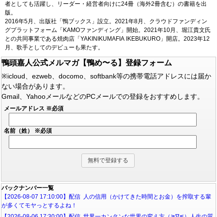
者としても活躍し、リーダー・経営者向けに24冊（海外2冊含む）の書籍を出
版。
2016年5月、出版社「鴨ブックス」設立。2021年8月、クラウドファンディン
グプラットフォーム「KAMOファンディング」開始。2021年10月、堀江貴文氏
との共同事業である焼肉店「YAKINIKUMAFIA IKEBUKURO」開店。2023年12
月、歌手としてのデビューも果たす。
鴨頭嘉人公式メルマガ【鴨め〜る】登録フォーム
※icloud、ezweb、docomo、softbank等の携帯電話アドレスには届か
ない場合があります。
Gmail、YahooメールなどのPCメールでの登録をおすすめします。
メールアドレス
※必須
名前（姓）
※必須
バックナンバー一覧
【2026-08-07 17:10:00】配信 人の信用（かけてきた時間とお金）を搾取する輩
が多くてモヤっとするよね！
【2026-08-06 17:30:00】配信 世界一カンタンな世界の変え方（≧∇≦）人生の質