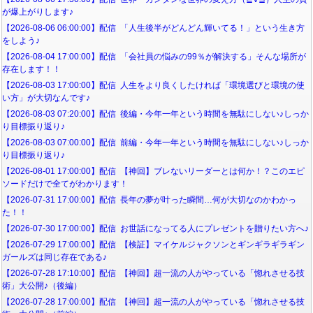
が爆上がりします♪
【2026-08-06 06:00:00】配信 「人生後半がどんどん輝いてる！」という生き方
をしよう♪
【2026-08-04 17:00:00】配信 「会社員の悩みの99％が解決する」そんな場所が
存在します！！
【2026-08-03 17:00:00】配信 人生をより良くしたければ「環境選びと環境の使
い方」が大切なんです♪
【2026-08-03 07:20:00】配信 後編・今年一年という時間を無駄にしない♪しっか
り目標振り返り♪
【2026-08-03 07:00:00】配信 前編・今年一年という時間を無駄にしない♪しっか
り目標振り返り♪
【2026-08-01 17:00:00】配信 【神回】ブレないリーダーとは何か！？このエピ
ソードだけで全てがわかります！
【2026-07-31 17:00:00】配信 長年の夢が叶った瞬間…何が大切なのかわかっ
た！！
【2026-07-30 17:00:00】配信 お世話になってる人にプレゼントを贈りたい方へ♪
【2026-07-29 17:00:00】配信 【検証】マイケルジャクソンとギンギラギラギン
ガールズは同じ存在である♪
【2026-07-28 17:10:00】配信 【神回】超一流の人がやっている「惚れさせる技
術」大公開♪（後編）
【2026-07-28 17:00:00】配信 【神回】超一流の人がやっている「惚れさせる技