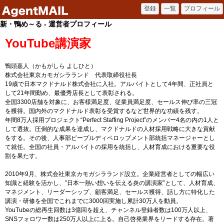
新・鴨め～る - 運営者プロフィール
YouTube講演家
鴨頭嘉人（かもがしら よしひと）
株式会社東京カモガシラランド 代表取締役社長
19歳で日本マクドナルド株式会社に入社。アルバイトとして4年間、正社員と
して21年間勤め、最優秀店長として表彰される。
全国3300店舗を対象に、お客様満足度、従業員満足度、セールス伸び率の三冠
を獲得。国内外のマクドナルド表彰を受賞するなど世界的な功績を残す。
年間8万人採用プロジェクト“Perfect Staffing Project”のメンバー4名の内の1人と
して選抜。圧倒的な成果を達成し、マクドナルドの人材採用戦略に大きな貢献
をする。その後、人事部ピープルディベロップメント部統括マネージャーとし
て就任。全国の社員・アルバイトの採用を統括し、人材育成における重要な役
割を果たす。
2010年9月、株式会社東京カモガシラランド設立。企業経営者としての幅広い
知識と経験を活かし、”日本一熱い想いを伝える炎の講演家”として、人材育成、
マネジメント、リーダーシップ、顧客満足、セールス獲得、話し方に特化した
講演・研修を全国でこれまでに3000回実施し累計30万人を動員。
YouTubeの総再生回数は3億回を超え、チャンネル登録者数は100万人以上、
SNSフォロワー数は250万人以上に上る。自己啓発業界をリードする存在。著