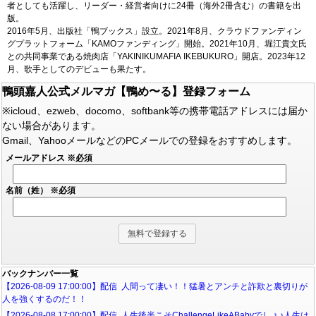
者としても活躍し、リーダー・経営者向けに24冊（海外2冊含む）の書籍を出
版。
2016年5月、出版社「鴨ブックス」設立。2021年8月、クラウドファンディン
グプラットフォーム「KAMOファンディング」開始。2021年10月、堀江貴文氏
との共同事業である焼肉店「YAKINIKUMAFIA IKEBUKURO」開店。2023年12
月、歌手としてのデビューも果たす。
鴨頭嘉人公式メルマガ【鴨め〜る】登録フォーム
※icloud、ezweb、docomo、softbank等の携帯電話アドレスには届か
ない場合があります。
Gmail、YahooメールなどのPCメールでの登録をおすすめします。
メールアドレス
※必須
名前（姓）
※必須
バックナンバー一覧
【2026-08-09 17:00:00】配信 人間って凄い！！猛暑とアンチと詐欺と裏切りが
人を強くするのだ！！
【2026-08-08 17:00:00】配信 人生後半こそChallengeLikeABabyでしょ♪人生は