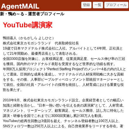
新・鴨め～る - 運営者プロフィール
YouTube講演家
鴨頭嘉人（かもがしら よしひと）
株式会社東京カモガシラランド 代表取締役社長
19歳で日本マクドナルド株式会社に入社。アルバイトとして4年間、正社員と
して21年間勤め、最優秀店長として表彰される。
全国3300店舗を対象に、お客様満足度、従業員満足度、セールス伸び率の三冠
を獲得。国内外のマクドナルド表彰を受賞するなど世界的な功績を残す。
年間8万人採用プロジェクト“Perfect Staffing Project”のメンバー4名の内の1人と
して選抜。圧倒的な成果を達成し、マクドナルドの人材採用戦略に大きな貢献
をする。その後、人事部ピープルディベロップメント部統括マネージャーとし
て就任。全国の社員・アルバイトの採用を統括し、人材育成における重要な役
割を果たす。
2010年9月、株式会社東京カモガシラランド設立。企業経営者としての幅広い
知識と経験を活かし、”日本一熱い想いを伝える炎の講演家”として、人材育成、
マネジメント、リーダーシップ、顧客満足、セールス獲得、話し方に特化した
講演・研修を全国でこれまでに3000回実施し累計30万人を動員。
YouTubeの総再生回数は3億回を超え、チャンネル登録者数は100万人以上、
SNSフォロワー数は250万人以上に上る。自己啓発業界をリードする存在。著