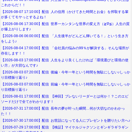
これからだ！！
【2026-08-07 17:10:00】配信 人の信用（かけてきた時間とお金）を搾取する輩
が多くてモヤっとするよね！
【2026-08-06 17:30:00】配信 世界一カンタンな世界の変え方（≧∇≦）人生の質
が爆上がりします♪
【2026-08-06 06:00:00】配信 「人生後半がどんどん輝いてる！」という生き方
をしよう♪
【2026-08-04 17:00:00】配信 「会社員の悩みの99％が解決する」そんな場所が
存在します！！
【2026-08-03 17:00:00】配信 人生をより良くしたければ「環境選びと環境の使
い方」が大切なんです♪
【2026-08-03 07:20:00】配信 後編・今年一年という時間を無駄にしない♪しっか
り目標振り返り♪
【2026-08-03 07:00:00】配信 前編・今年一年という時間を無駄にしない♪しっか
り目標振り返り♪
【2026-08-01 17:00:00】配信 【神回】ブレないリーダーとは何か！？このエピ
ソードだけで全てがわかります！
【2026-07-31 17:00:00】配信 長年の夢が叶った瞬間…何が大切なのかわかっ
た！！
【2026-07-30 17:00:00】配信 お世話になってる人にプレゼントを贈りたい方へ♪
【2026-07-29 17:00:00】配信 【検証】マイケルジャクソンとギンギラギラギン