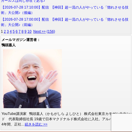
ガールズは同じ存在である♪
【2026-07-28 17:10:00】配信 【神回】超一流の人がやっている「惚れさせる技
術」大公開♪（後編）
【2026-07-28 17:00:00】配信 【神回】超一流の人がやっている「惚れさせる技
術」大公開♪（前編）
1
2
3
4
5
6
7
8
9
10
Next >>
{156}
メールマガジン運営者：
鴨頭嘉人
YouTube講演家 鴨頭嘉人（かもがしら よしひと） 株式会社東京カモガシララン
ド 代表取締役社長 19歳で日本マクドナルド株式会社に入社。アルバイトとして
4年間、正社...
続きを読む >>