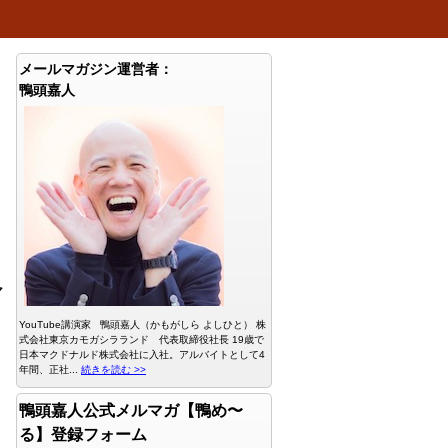
メールマガジン運営者：
鴨頭嘉人
マ
YouTube講演家 鴨頭嘉人（かもがしら よしひと） 株
式会社東京カモガシラランド 代表取締役社長 19歳で
日本マクドナルド株式会社に入社。アルバイトとして4
年間、正社...
続きを読む >>
鴨頭嘉人公式メルマガ【鴨め〜
る】登録フォーム