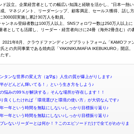
ランド設立。企業経営者としての幅広い知識と経験を活かし、”日本一熱い
育成、マネジメント、リーダーシップ、顧客満足、セールス獲得、話し
3000回実施し累計30万人を動員。
、チャンネル登録者数は100万人以上、SNSフォロワー数は250万人以上に
著者としても活躍し、リーダー・経営者向けに24冊（海外2冊含む）の
。2021年8月、クラウドファンディングプラットフォーム「KAMOファ
との共同事業である焼肉店「YAKINIKUMAFIA IKEBUKURO」開店。
果たす。
信 世界一カンタンな世界の変え方（≧∇≦）人生の質が爆上がりします♪
信 「人生後半がどんどん輝いてる！」という生き方をしよう♪
信 「会社員の悩みの99％が解決する」そんな場所が存在します！！
信 人生をより良くしたければ「環境選びと環境の使い方」が大切なんです♪
信 後編・今年一年という時間を無駄にしない♪しっかり目標振り返り♪
信 前編・今年一年という時間を無駄にしない♪しっかり目標振り返り♪
配信 【神回】ブレないリーダーとは何か！？このエピソードだけで全てがわかりま