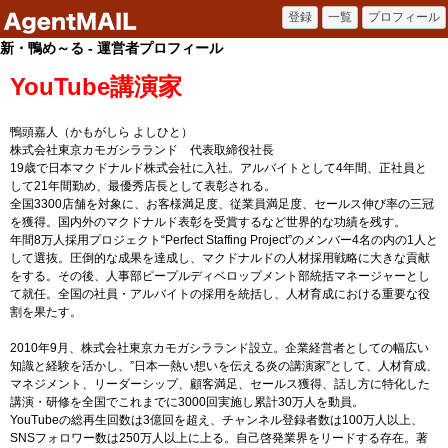
新・鴨め～る - 運営者プロフィール
YouTube講演家
鴨頭嘉人（かもがしら よしひと）
株式会社東京カモガシラランド 代表取締役社長
19歳で日本マクドナルド株式会社に入社。アルバイトとして4年間、正社員と
して21年間勤め、最優秀店長として表彰される。
全国3300店舗を対象に、お客様満足度、従業員満足度、セールス伸び率の三冠
を獲得。国内外のマクドナルド表彰を受賞するなど世界的な功績を残す。
年間8万人採用プロジェクト“Perfect Staffing Project”のメンバー4名の内の1人と
して選抜。圧倒的な成果を達成し、マクドナルドの人材採用戦略に大きな貢献
をする。その後、人事部ピープルディベロップメント部統括マネージャーとし
て就任。全国の社員・アルバイトの採用を統括し、人材育成における重要な役
割を果たす。
2010年9月、株式会社東京カモガシラランド設立。企業経営者としての幅広い
知識と経験を活かし、”日本一熱い想いを伝える炎の講演家”として、人材育成、
マネジメント、リーダーシップ、顧客満足、セールス獲得、話し方に特化した
講演・研修を全国でこれまでに3000回実施し累計30万人を動員。
YouTubeの総再生回数は3億回を超え、チャンネル登録者数は100万人以上、
SNSフォロワー数は250万人以上に上る。自己啓発業界をリードする存在。著