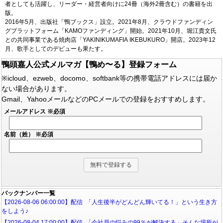
者としても活躍し、リーダー・経営者向けに24冊（海外2冊含む）の書籍を出
版。
2016年5月、出版社「鴨ブックス」設立。2021年8月、クラウドファンディン
グプラットフォーム「KAMOファンディング」開始。2021年10月、堀江貴文氏
との共同事業である焼肉店「YAKINIKUMAFIA IKEBUKURO」開店。2023年12
月、歌手としてのデビューも果たす。
鴨頭嘉人公式メルマガ【鴨め〜る】登録フォーム
※icloud、ezweb、docomo、softbank等の携帯電話アドレスには届か
ない場合があります。
Gmail、YahooメールなどのPCメールでの登録をおすすめします。
メールアドレス
※必須
名前（姓）
※必須
バックナンバー一覧
【2026-08-06 06:00:00】配信 「人生後半がどんどん輝いてる！」という生き方
をしよう♪
【2026-08-04 17:00:00】配信 「会社員の悩みの99％が解決する」そんな場所が