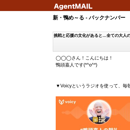
新・鴨め～る - バックナンバー
挑戦と応援の文化があると…全ての大人
◯◯◯さん！こんにちは！
鴨頭嘉人です(*^o^*)
▼Voicyというラジオを使って、毎朝