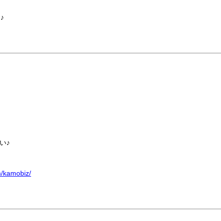
♪
い♪
m/kamobiz/