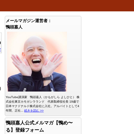
メールマガジン運営者：
鴨頭嘉人
0
ン
)
YouTube講演家 鴨頭嘉人（かもがしら よしひと） 株
式会社東京カモガシラランド 代表取締役社長 19歳で
日本マクドナルド株式会社に入社。アルバイトとして4
年間、正社...
続きを読む >>
鴨頭嘉人公式メルマガ【鴨め〜
る】登録フォーム