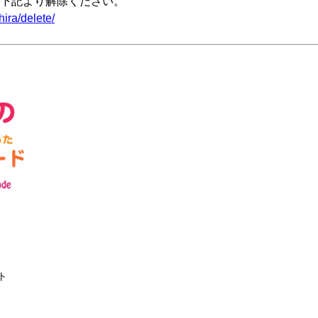
下記より解除ください。
ira/delete/
ト