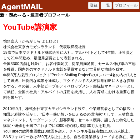
新・鴨め～る - 運営者プロフィール
YouTube講演家
鴨頭嘉人（かもがしら よしひと）
株式会社東京カモガシラランド 代表取締役社長
19歳で日本マクドナルド株式会社に入社。アルバイトとして4年間、正社員と
して21年間勤め、最優秀店長として表彰される。
全国3300店舗を対象に、お客様満足度、従業員満足度、セールス伸び率の三冠
を獲得。国内外のマクドナルド表彰を受賞するなど世界的な功績を残す。
年間8万人採用プロジェクト“Perfect Staffing Project”のメンバー4名の内の1人と
して選抜。圧倒的な成果を達成し、マクドナルドの人材採用戦略に大きな貢献
をする。その後、人事部ピープルディベロップメント部統括マネージャーとし
て就任。全国の社員・アルバイトの採用を統括し、人材育成における重要な役
割を果たす。
2010年9月、株式会社東京カモガシラランド設立。企業経営者としての幅広い
知識と経験を活かし、”日本一熱い想いを伝える炎の講演家”として、人材育成、
マネジメント、リーダーシップ、顧客満足、セールス獲得、話し方に特化した
講演・研修を全国でこれまでに3000回実施し累計30万人を動員。
YouTubeの総再生回数は3億回を超え、チャンネル登録者数は100万人以上、
SNSフォロワー数は250万人以上に上る。自己啓発業界をリードする存在。著