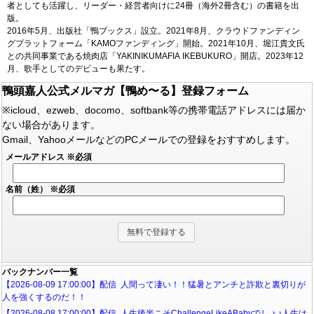
者としても活躍し、リーダー・経営者向けに24冊（海外2冊含む）の書籍を出
版。
2016年5月、出版社「鴨ブックス」設立。2021年8月、クラウドファンディン
グプラットフォーム「KAMOファンディング」開始。2021年10月、堀江貴文氏
との共同事業である焼肉店「YAKINIKUMAFIA IKEBUKURO」開店。2023年12
月、歌手としてのデビューも果たす。
鴨頭嘉人公式メルマガ【鴨め〜る】登録フォーム
※icloud、ezweb、docomo、softbank等の携帯電話アドレスには届か
ない場合があります。
Gmail、YahooメールなどのPCメールでの登録をおすすめします。
メールアドレス
※必須
名前（姓）
※必須
バックナンバー一覧
【2026-08-09 17:00:00】配信 人間って凄い！！猛暑とアンチと詐欺と裏切りが
人を強くするのだ！！
【2026-08-08 17:00:00】配信 人生後半こそChallengeLikeABabyでしょ♪人生は