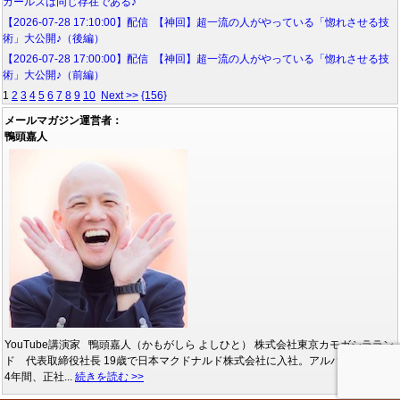
ガールズは同じ存在である♪
【2026-07-28 17:10:00】配信 【神回】超一流の人がやっている「惚れさせる技
術」大公開♪（後編）
【2026-07-28 17:00:00】配信 【神回】超一流の人がやっている「惚れさせる技
術」大公開♪（前編）
1
2
3
4
5
6
7
8
9
10
Next >>
{156}
メールマガジン運営者：
鴨頭嘉人
YouTube講演家 鴨頭嘉人（かもがしら よしひと） 株式会社東京カモガシララン
ド 代表取締役社長 19歳で日本マクドナルド株式会社に入社。アルバイトとして
4年間、正社...
続きを読む >>