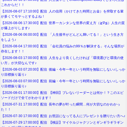
これからだ！！
【2026-08-07 17:10:00】配信 人の信用（かけてきた時間とお金）を搾取する輩
が多くてモヤっとするよね！
【2026-08-06 17:30:00】配信 世界一カンタンな世界の変え方（≧∇≦）人生の質
が爆上がりします♪
【2026-08-06 06:00:00】配信 「人生後半がどんどん輝いてる！」という生き方
をしよう♪
【2026-08-04 17:00:00】配信 「会社員の悩みの99％が解決する」そんな場所が
存在します！！
【2026-08-03 17:00:00】配信 人生をより良くしたければ「環境選びと環境の使
い方」が大切なんです♪
【2026-08-03 07:20:00】配信 後編・今年一年という時間を無駄にしない♪しっか
り目標振り返り♪
【2026-08-03 07:00:00】配信 前編・今年一年という時間を無駄にしない♪しっか
り目標振り返り♪
【2026-08-01 17:00:00】配信 【神回】ブレないリーダーとは何か！？このエピ
ソードだけで全てがわかります！
【2026-07-31 17:00:00】配信 長年の夢が叶った瞬間…何が大切なのかわかっ
た！！
【2026-07-30 17:00:00】配信 お世話になってる人にプレゼントを贈りたい方へ♪
【2026-07-29 17:00:00】配信 【検証】マイケルジャクソンとギンギラギラギン