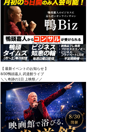
【 最新イベントのお知らせ 】
8/30鴨頭嘉人 武道館ライブ
＼＼奇跡の1日 上映祭／／