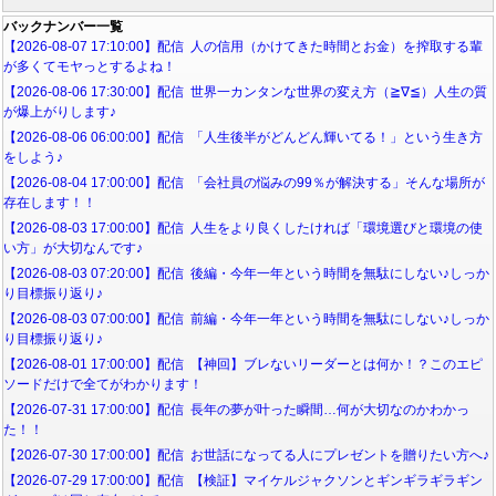
バックナンバー一覧
【2026-08-07 17:10:00】配信 人の信用（かけてきた時間とお金）を搾取する輩
が多くてモヤっとするよね！
【2026-08-06 17:30:00】配信 世界一カンタンな世界の変え方（≧∇≦）人生の質
が爆上がりします♪
【2026-08-06 06:00:00】配信 「人生後半がどんどん輝いてる！」という生き方
をしよう♪
【2026-08-04 17:00:00】配信 「会社員の悩みの99％が解決する」そんな場所が
存在します！！
【2026-08-03 17:00:00】配信 人生をより良くしたければ「環境選びと環境の使
い方」が大切なんです♪
【2026-08-03 07:20:00】配信 後編・今年一年という時間を無駄にしない♪しっか
り目標振り返り♪
【2026-08-03 07:00:00】配信 前編・今年一年という時間を無駄にしない♪しっか
り目標振り返り♪
【2026-08-01 17:00:00】配信 【神回】ブレないリーダーとは何か！？このエピ
ソードだけで全てがわかります！
【2026-07-31 17:00:00】配信 長年の夢が叶った瞬間…何が大切なのかわかっ
た！！
【2026-07-30 17:00:00】配信 お世話になってる人にプレゼントを贈りたい方へ♪
【2026-07-29 17:00:00】配信 【検証】マイケルジャクソンとギンギラギラギン