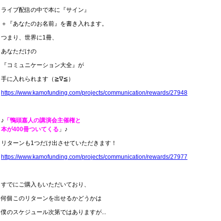
ライブ配信の中で本に『サイン』
＋『あなたのお名前』を書き入れます。
つまり、世界に1冊、
あなただけの
『コミュニケーション大全』が
手に入れられます（≧∇
≦
）
https://www.kamofunding.com/projects/communication/rewards/27948
♪
「鴨頭嘉人の講演会主催権と
本が400冊ついてくる
」♪
リターンも1つだけ出させていただきます！
https://www.kamofunding.com/projects/communication/rewards/27977
すでにご購入もいただいており、
何個このリターンを出せるかどうかは
僕のスケジュール次第ではありますが...