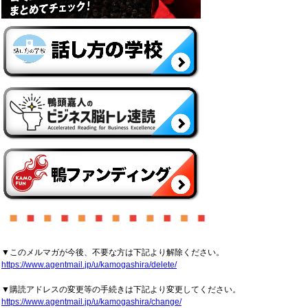
▼このメルマガが今後、不要な方は下記より解除ください。
https://www.agentmail.jp/u/kamogashira/delete/
▼購読アドレスの変更等の手続きは下記より変更してください。
https://www.agentmail.jp/u/kamogashira/change/