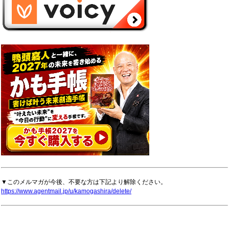
▼このメルマガが今後、不要な方は下記より解除ください。
https://www.agentmail.jp/u/kamogashira/delete/