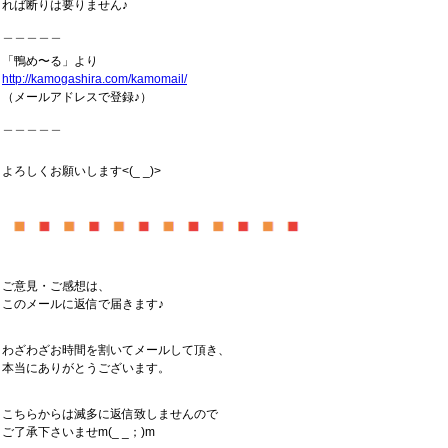
れば断りは要りません♪
＿＿＿＿＿
「鴨め〜る」より
http://kamogashira.com/kamomail/
（メールアドレスで登録♪）
＿＿＿＿＿
よろしくお願いします<(_ _)>
ご意見・ご感想は、
このメールに返信で届きます♪
わざわざお時間を割いてメールして頂き、
本当にありがとうございます。
こちらからは滅多に返信致しませんので
ご了承下さいませm(_ _；)m