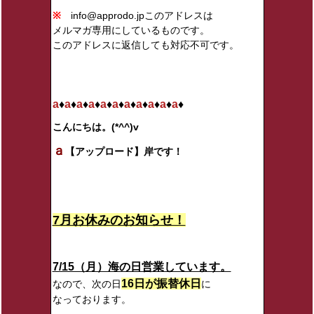
※
info@approdo.jpこのアドレスは
メルマガ専用にしているものです。
このアドレスに返信しても対応不可です。
a
♦
a
♦
a
♦
a
♦
a
♦
a
♦
a
♦
a
♦
a
♦
a
♦
a
♦
こんにちは。(*^^)v
ａ
【アップロード】
岸です！
7月お休みのお知らせ！
7/15（月）海の日営業しています。
16日が振替休日
なので、次の日
に
なっております。