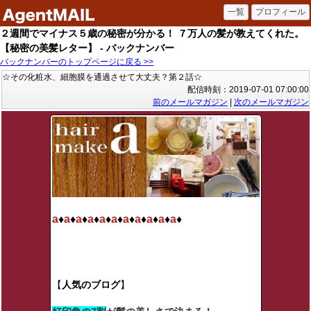
２週間でマイナス５歳の秘密が分かる！ ７万人の髪が教えてくれた。
【秘密の美髪レター】 - バックナンバー
バックナンバーのトップページに戻る >>
☆その化粧水、細胞膜を通過させて大丈夫？第２話☆
配信時刻：2019-07-01 07:00:00
前のメールマガジン
|
次のメールマガジン
a
♦
a
♦
a
♦
a
♦
a
♦
a
♦
a
♦
a
♦
a
♦
a
♦
a
♦
【
人気のブログ
】