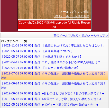
メールマガジンの解除
登録メールアドレスの変更
Copyright(C) 2016 有限会社approdo All Rights Reserv
ed.
前のメールマガジン
|
次のメールマガジン
バックナンバー一覧
【2021-11-01 07:00:00】配信 【免疫力を上げておく事に越したこたはない！】
【2020-05-14 07:00:00】配信 【若返り美容について】
【2020-05-07 07:00:00】配信 【老化速度を遅くできるか？】
【2020-04-17 07:00:00】配信 コロナ感染リスクを下げるHSP入浴法とは？
【2020-04-01 07:00:00】配信 【コロナに有効な酵素とは】
【2019-07-01 07:00:00】配信 ☆その化粧水、細胞膜を通過させて大丈夫？第２
話☆
【2019-06-24 07:00:00】配信 ☆その化粧水、細胞膜を通過させて大丈夫？第１
話☆
【2019-06-01 07:00:00】配信 ♣目わ口ほどに物を言う！目の印象大事です！♣
【2019-05-15 07:00:00】配信 ♣全国で１％しか取り扱えない物だからね！♣
【2019-05-01 07:00:00】配信 ♣ボディー？顔？髪？何から始めますか！♣