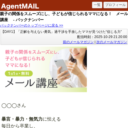
親子の関係をスムーズにし、子どもが信じられるママになる！ メール
講座 - バックナンバー
バックナンバーのトップページに戻る >>
【DAY1】「正解を与えない勇気」過干渉を手放したママが見つけた“信じる力”
配信時刻：2025-10-29 21:20:00
前のメールマガジン
|
次のメールマガジン
◯◯◯さん
暴言・暴力・無気力
に怯える
毎日から卒業し、