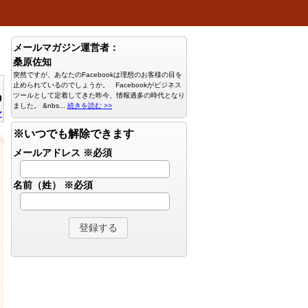
メールマガジン運営者：
桑原佐知
突然ですが、あなたのFacebookは理想のお客様の目を
止められているのでしょうか。 Facebookがビジネス
ツールとして定着してきた昨今、情報過多の時代となり
0
ました。 &nbs...
続きを読む >>
ン
※いつでも解除できます
メールアドレス
※必須
名前（姓）
※必須