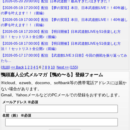
【2026-05-20 20:00:00】配信 日本武道館！最高すぎた♪泣きすぎた！
【2026-05-19 17:20:00】配信 【夢の実現】本日、日本武道館LIVE！！40年越し
の夢を叶えます！！（後編）
【2026-05-19 17:00:00】配信 【夢の実現】本日、日本武道館LIVE！！40年越し
の夢を叶えます！！（前編）
【2026-05-18 17:20:00】配信 【明日開催】日本武道館LIVEを51倍楽しむ方
法！！セットリスト全公開♪（後編）
【2026-05-18 17:00:00】配信 【明日開催】日本武道館LIVEを51倍楽しむ方
法！！セットリスト全公開♪（前編）
【2026-05-17 17:00:00】配信 【武道館LIVE３日前】今回の挑戦を振り返ってみ
たら…
{先頭}
<< Back
1
2
3
4
5
6
7
8
9
10
Next >>
{155}
鴨頭嘉人公式メルマガ【鴨め〜る】登録フォーム
※icloud、ezweb、docomo、softbank等の携帯電話アドレスには届か
ない場合があります。
Gmail、YahooメールなどのPCメールでの登録をおすすめします。
メールアドレス
※必須
名前（姓）
※必須