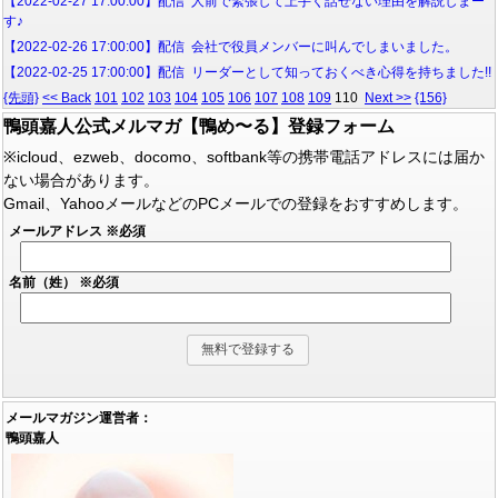
【2022-02-27 17:00:00】配信 人前で緊張して上手く話せない理由を解説しまー
す♪
【2022-02-26 17:00:00】配信 会社で役員メンバーに叫んでしまいました。
【2022-02-25 17:00:00】配信 リーダーとして知っておくべき心得を持ちました!!
{先頭}
<< Back
101
102
103
104
105
106
107
108
109
110
Next >>
{156}
鴨頭嘉人公式メルマガ【鴨め〜る】登録フォーム
※icloud、ezweb、docomo、softbank等の携帯電話アドレスには届か
ない場合があります。
Gmail、YahooメールなどのPCメールでの登録をおすすめします。
メールアドレス
※必須
名前（姓）
※必須
メールマガジン運営者：
鴨頭嘉人