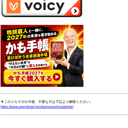
▼このメルマガが今後、不要な方は下記より解除ください。
https://www.agentmail.jp/u/kamogashira/delete/