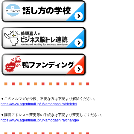
▼このメルマガが今後、不要な方は下記より解除ください。
https://www.agentmail.jp/u/kamogashira/delete/
▼購読アドレスの変更等の手続きは下記より変更してください。
https://www.agentmail.jp/u/kamogashira/change/