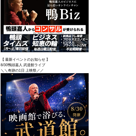
【 最新イベントのお知らせ 】
8/30鴨頭嘉人 武道館ライブ
＼＼奇跡の1日 上映祭／／