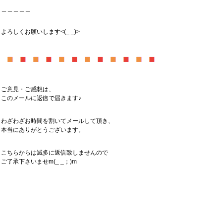
＿＿＿＿＿
よろしくお願いします<(_ _)>
ご意見・ご感想は、
このメールに返信で届きます♪
わざわざお時間を割いてメールして頂き、
本当にありがとうございます。
こちらからは滅多に返信致しませんので
ご了承下さいませm(_ _；)m