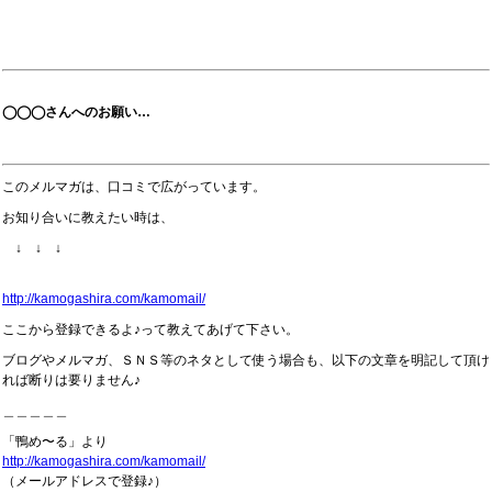
◯◯◯さんへのお願い…
このメルマガは、口コミで広がっています。
お知り合いに教えたい時は、
↓ ↓ ↓
http://kamogashira.com/kamomail/
ここから登録できるよ♪って教えてあげて下さい。
ブログやメルマガ、ＳＮＳ等のネタとして使う場合も、以下の文章を明記して頂け
れば断りは要りません♪
＿＿＿＿＿
「鴨め〜る」より
http://kamogashira.com/kamomail/
（メールアドレスで登録♪）