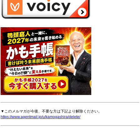
▼このメルマガが今後、不要な方は下記より解除ください。
https://www.agentmail.jp/u/kamogashira/delete/