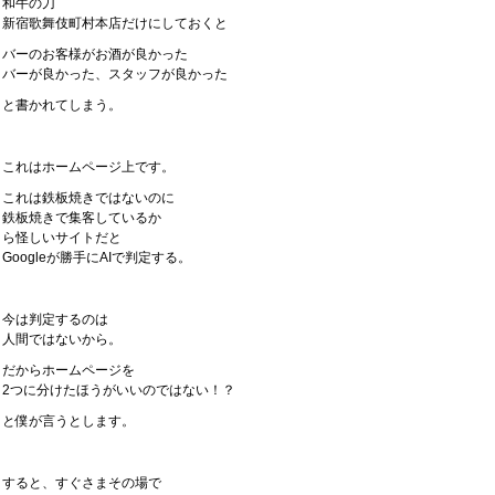
和牛の刀
新宿歌舞伎町村本店だけにしておくと
バーのお客様がお酒が良かった
バーが良かった、スタッフが良かった
と書かれてしまう。
これはホームページ上です。
これは鉄板焼きではないのに
鉄板焼きで集客しているか
ら怪しいサイトだと
Googleが勝手にAIで判定する。
今は判定するのは
人間ではないから。
だからホームページを
2つに分けたほうがいいのではない！？
と僕が言うとします。
すると、すぐさまその場で