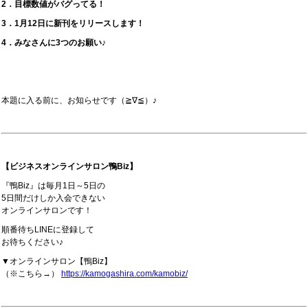
2．目標数値がバグってる！
3．1月12日に新刊をリリースします！
4．みなさんに3つのお願い♪
本題に入る前に、お知らせです（≧∇≦）♪
【ビジネスオンラインサロン鴨Biz】
『鴨Biz』は毎月1日～5日の
5日間だけしか入会できない
オンラインサロンです！
順番待ちLINEに登録して
お待ちください♪
▼オンラインサロン【鴨Biz】
（※こちら→）
https://kamogashira.com/kamobiz/