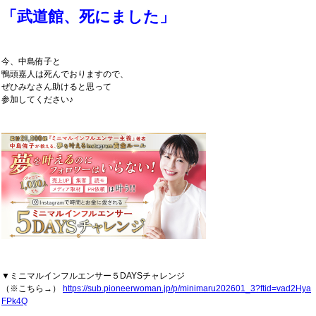
「武道館、死にました」
今、中島侑子と
鴨頭嘉人は死んでおりますので、
ぜひみなさん助けると思って
参加してください♪
▼ミニマルインフルエンサー５DAYSチャレンジ
（※こちら→）
https://sub.pioneerwoman.jp/p/minimaru202601_3?ftid=vad2Hya
FPk4Q