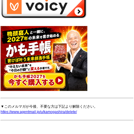
▼このメルマガが今後、不要な方は下記より解除ください。
https://www.agentmail.jp/u/kamogashira/delete/