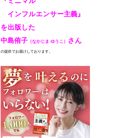
『ミニマル
インフルエンサー主義』
を出版した
中島侑子
さん
（なかじま ゆうこ）
の提供でお届けしております。