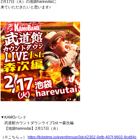
2月17日（火）の池袋harevutaiに
来ていただきたいと思います♪
▼KAMOバンド
武道館カウントダウンライブ1st.〜森次編
【池袋harevutai】2月17日（火）
（※こちら→）
https://ticketme.io/event/group/3dc42302-0efb-407f-9602-8cd84c