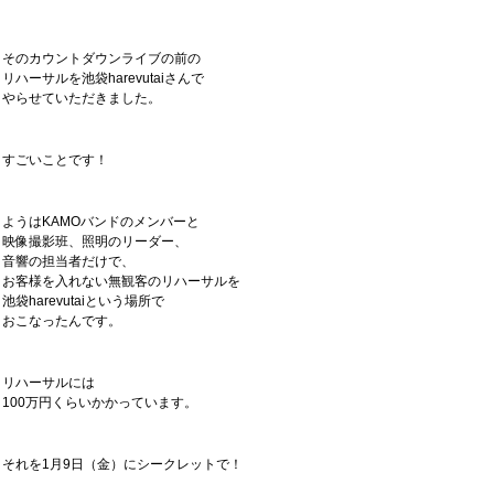
そのカウントダウンライブの前の
リハーサルを池袋harevutaiさんで
やらせていただきました。
すごいことです！
ようはKAMOバンドのメンバーと
映像撮影班、照明のリーダー、
音響の担当者だけで、
お客様を入れない無観客のリハーサルを
池袋harevutaiという場所で
おこなったんです。
リハーサルには
100万円くらいかかっています。
それを1月9日（金）にシークレットで！