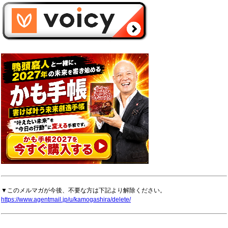
▼このメルマガが今後、不要な方は下記より解除ください。
https://www.agentmail.jp/u/kamogashira/delete/