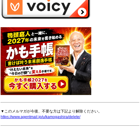
▼このメルマガが今後、不要な方は下記より解除ください。
https://www.agentmail.jp/u/kamogashira/delete/