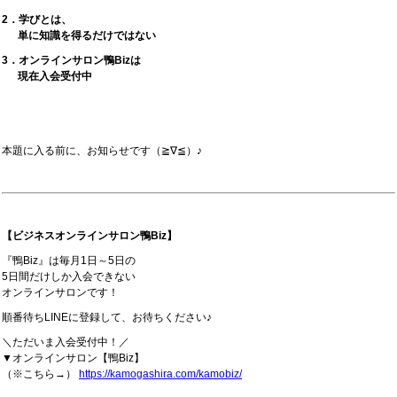
2．学びとは、
単に知識を得るだけではない
3．オンラインサロン鴨Bizは
現在入会受付中
本題に入る前に、お知らせです（≧∇≦）♪
【ビジネスオンラインサロン鴨Biz】
『鴨Biz』は毎月1日～5日の
5日間だけしか入会できない
オンラインサロンです！
順番待ちLINEに登録して、お待ちください♪
＼ただいま入会受付中！／
▼オンラインサロン【鴨Biz】
（※こちら→）
https://kamogashira.com/kamobiz/