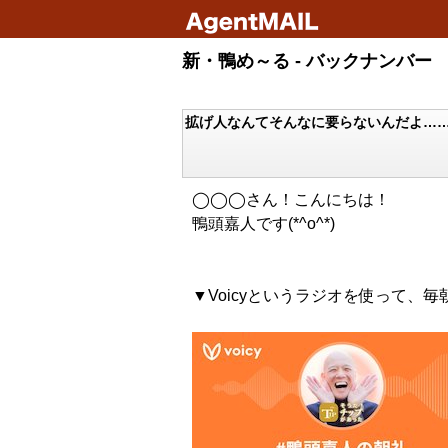
新・鴨め～る - バックナンバー
拡げ人なんてそんなに要らないんだよ……
◯◯◯さん！こんにちは！
鴨頭嘉人です(*^o^*)
▼Voicyというラジオを使って、毎朝