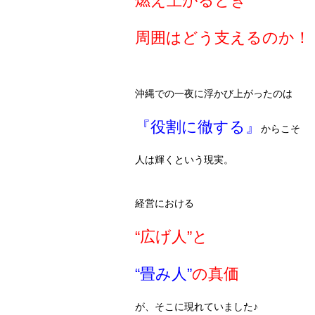
燃え上がるとき
周囲はどう支えるのか！
沖縄での一夜に浮かび上がったのは
『役割に徹する』
からこそ
人は輝くという現実。
経営における
“広げ人”と
“畳み人”
の真価
が、そこに現れていました♪