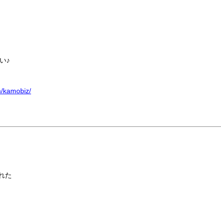
い♪
m/kamobiz/
れた