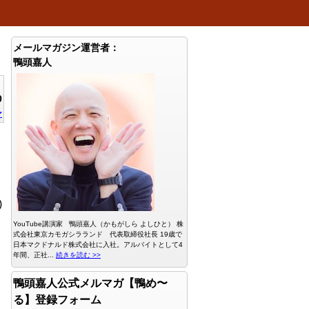
メールマガジン運営者：
鴨頭嘉人
0
ン
)
YouTube講演家 鴨頭嘉人（かもがしら よしひと） 株
式会社東京カモガシラランド 代表取締役社長 19歳で
日本マクドナルド株式会社に入社。アルバイトとして4
年間、正社...
続きを読む >>
鴨頭嘉人公式メルマガ【鴨め〜
る】登録フォーム