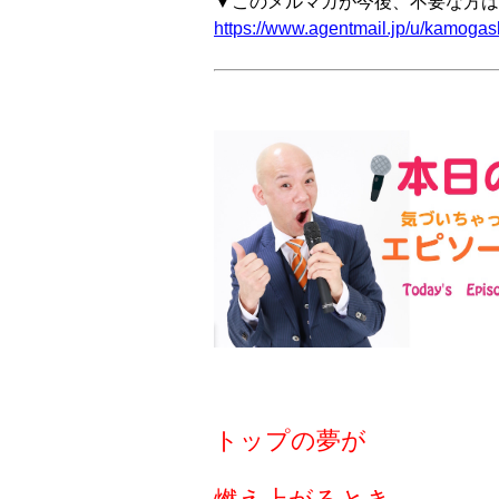
▼このメルマガが今後、不要な方は
https://www.agentmail.jp/u/kamogash
トップの夢が